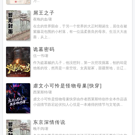
万...
屑王之子
夜晚的血/著
在念的世界陨命，于另一个世界的大正时期诞生，居住在被
紫藤花包围的小村落，有一位温柔善良的母亲。生活大大改
善，从上...
诡墓密码
伍一书/著
作为盗墓贼的儿子，他没想到，第一次挖坟掘墓，刨的却是
他爸的坟，然而是一座空坟。女真疑冢，苗疆禁地，古辽...
虐文小可怜是怪物母巢[快穿]
西莱斯特/著
虐文小可怜是怪物母巢快穿由作者西莱斯特创作全本作品该
小说情节跌宕起伏扣人心弦是一本难得的情节与文笔俱...
东京深情传说
晚不鸽/著