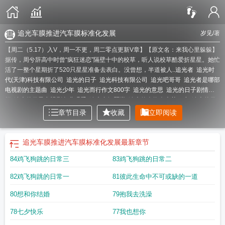
追光车膜推进汽车膜标准化发展
岁见
/著
【周二（5.17）入V，周一不更，周二零点更新V章】【原文名：来我心里躲躲】
据传，周兮辞高中时曾“疯狂迷恋”隔壁十中的校草，听人说校草酷爱折星星。她忙
活了一整个星期折了520只星星准备去表白。没曾想，半道被人..
追光者
追光时
代(天津)科技有限公司
追光的日子
追光科技有限公司
追光吧哥哥
追光者是哪部
电视剧的主题曲
追光少年
追光而行作文800字
追光的意思
追光的日子剧情介
绍
追光的日子电视剧免费观看
追光者钢琴谱
追光的人终会光芒万丈
追光的日
子30集
追光的日子拍摄地点是哪个城市
追光电影观后感
追光动画全部作品
追
章节目录
收藏
立即阅读
光而遇沐光而行是什么意思
追光作文800字
追光吧哥哥免费观看完整版视频
追
光科技取得含七元氮杂环专利
追光观后感
追光者演员表
追光者是哪个电视剧的
主题曲
追光吧哥哥第二季在线观看免费完整版
追光影视
追光者歌词
追光的
追光车膜推进汽车膜标准化发展
最新章节
人
追光作文
追光手抄报
追光作文800字记叙文优秀
追光电影免费观看完整
84鸡飞狗跳的日常三
83鸡飞狗跳的日常二
版
追光phev
追光者歌曲原唱
追光正当燃
追光吧第一季在线观看免费完整
版
追光作文600字
追光是什么意思
追光的人作文600字
追光者遭遇调整
追光
82鸡飞狗跳的日常一
81彼此生命中不可或缺的一道
动画新作三国曝预告
追光者电视剧免费观看完整版
追光的日子电视剧剧情介
绍
追光白芥子
追光颜沫沫
追光未来
追光者歌曲
追光动画
追光少年歌词
追光
80想和你结婚
79抱我去洗澡
动画新神榜悟空备案
追光而遇
追光的日子观后感
追光的日子电视剧免费观看全
集高清
追光者简谱
追光吧哥哥檀健次第几季出场
追光中学
追光车膜推进汽车
78七夕快乐
77我也想你
膜标准化发展
追光的日子在线观看免费完整版
追光视界
追光纪录片观后感
追