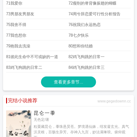
71我爱你
72瘦削的脊背像振翅的蝴蝶
73男朋友男朋友
74周兮辞恋爱可行性分析报告
75我舍不得
76祝我们永远热恋
77我也想你
78七夕快乐
79抱我去洗澡
80想和你结婚
81彼此生命中不可或缺的一道
82鸡飞狗跳的日常一
83鸡飞狗跳的日常二
84鸡飞狗跳的日常三
查看更多章节...
完结小说推荐
www.gegedownn.cc
昆仑一黍
无色定/著
粒粟藏昆仑，黍珠悬昊苍。梦境遇仙姝，绀发凝玄光。真气
沃灵根，百骸生异芳。存神入九宫，妙法满琳琅。俯仰观