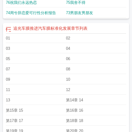
76祝我们永远热恋
75我舍不得
光的日子免费观看全集完整版高清
素履以往
追光网络文学征文获奖名单公布
追
光者 电视剧
追光吧哥哥第一季
追光者原唱
追光动画新作定档7月10日
追光的
74周兮辞恋爱可行性分析报告
73男朋友男朋友
日子结局
追光吧
追光歌曲
追光动画公司
终会光芒万丈是什么意思
追光的日子
演员表
追光者是什么意思
追光的日子 电视剧
追光的日子电视剧免费观看完整
版
追光者电视剧免费观看
追光者岑宁儿
追光电影
追光车膜属于什么档次
追光
追光车膜推进汽车膜标准化发展
章节列表
纪录片观后感1500字
追光者这首歌表达什么意思
追光的日子在线观看
追光简
01
02
谱
追光者电视剧
沐光而行的意思
追光的日子 电视剧免费观看
追光的日子大结
局
追光而行作文600字
追光吧哥哥第一季免费完整版高清
追光者伴奏
追光灯
03
04
下的我们在共舞却看不清你真正的面目
追光版悟空一人之下亮相
05
06
07
08
09
10
11
12
13
第14章 14
第15章 15
第16章 16
第17章 17
第18章 18
第19章 19
第20章 20