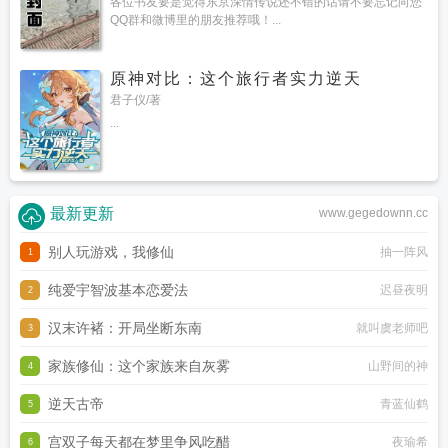
各位书友要是觉得东京深情传说还不错的话请不要忘记向您
QQ群和微博里的朋友推荐哦！...
原神对比：这个旅行者实力逆天
君子仪/著
...
最新更新
www.gegedownn.cc
别人玩游戏，我修仙
抽一阵风
1
纯爱宇智波基本恋爱法
迟昼夜明
2
汉末许褚：开局坐断东南
就叫虞老师吧
3
家族修仙：这个家族来自灰雾
山野间的神
4
逆天古帝
青蓝仙鹤
5
宫双子每天都在梦里争风吃醋
夜瑜希
6