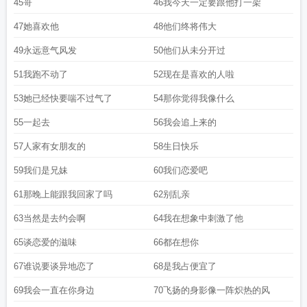
45哥
46我今天一定要跟他打一架
47她喜欢他
48他们终将伟大
49永远意气风发
50他们从未分开过
51我跑不动了
52现在是喜欢的人啦
53她已经快要喘不过气了
54那你觉得我像什么
55一起去
56我会追上来的
57人家有女朋友的
58生日快乐
59我们是兄妹
60我们恋爱吧
61那晚上能跟我回家了吗
62别乱亲
63当然是去约会啊
64我在想象中刺激了他
65谈恋爱的滋味
66都在想你
67谁说要谈异地恋了
68是我占便宜了
69我会一直在你身边
70飞扬的身影像一阵炽热的风