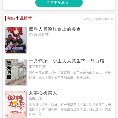
查看更多章节...
完结小说推荐
www.gegedownn.cc
魔界人冒险旅途上的美食
底线的极限/著
...
十月怀胎，少主夫人竟生下一只白猫
烟花四月/著
简介一夜恩宠，粗使丫鬟赵丽儿成了未来的山主夫人。准确
的说，她肚子里怀着未来的山主。白神山少...
九零心机美人
余微之/著
人人都说孟玉兰命好，有一张漂亮得堪比女明星的脸蛋，被
陆家大少爷一眼相中，嫁过去就当富太太，日子过得不要太
舒服。只...