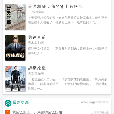
最强相师：我的肾上有妖气
二月相城/著
关于最强相师我的肾上有妖气从重症监护室出来，韩冬至发
现他整个人都变了，他的身上多了一股奇怪的邪气。...
勇往直前
青木堂主/著
得罪美女领导后，小职员却时运到来，逆袭上位，转眼已是
巅峰红人！...
超级改造
天堂墙角/著
一名普通的大二学生，一场突如其来的流星雨，一颗意外的
流星，一段离奇的经历，一种特别的特异功能，一个隐世的
世家，一...
最新更新
www.gegedownn.cc
我反派跟班，开局强吻反派姐姐
巴啦啦小反派
1