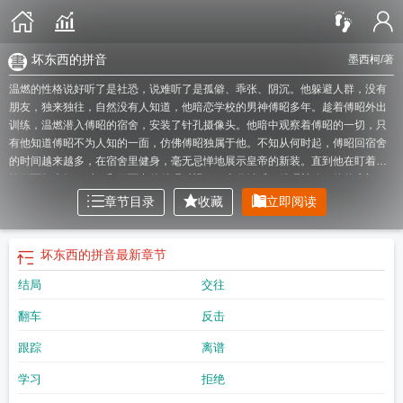
坏东西的拼音
墨西柯
/著
温燃的性格说好听了是社恐，说难听了是孤僻、乖张、阴沉。他躲避人群，没有
朋友，独来独往，自然没有人知道，他暗恋学校的男神傅昭多年。趁着傅昭外出
训练，温燃潜入傅昭的宿舍，安装了针孔摄像头。他暗中观察着傅昭的一切，只
有他知道傅昭不为人知的一面，仿佛傅昭独属于他。不知从何时起，傅昭回宿舍
的时间越来越多，在宿舍里健身，毫无忌惮地展示皇帝的新装。直到他在盯着监
控画面如痴如狂时，和画面中的傅昭对视……十分钟后，傅昭敲响了他的房门。-
傅昭非常擅长伪装，众人都觉得他风光霁月，他也习惯隐藏自己的恶劣。所以他
章节目录
收藏
立即阅读
很早就注意到那个相貌柔美，偷偷注视他的温燃。因为，他们都是见不得光的
人，这是同类的共鸣。他悄无声息地在温燃的身上安装了定位器，看着他训练
时，定位器移动到他宿舍的位置……事情越发有趣了。【你觊觎的人也在觊觎
坏东西的拼音
最新章节
你，恶人自有恶人磨。】【一场双向奔赴的病情】*篇幅不长，连载期免费，更新
结局
交往
时间随缘，完结后入包月文库。同时连载的文：《谁有心情在废土谈恋爱》关于
宿敌其实是我痴汉的这件事。下本接档的文：《摄政王偏偏独宠我一人》关于重
翻车
反击
生后宿敌非要娶我这件事。双重生，想谋划也谋不明白的受×老婆在身边风平浪静
老婆离开半步就地发疯攻
坏东西by墨西柯txt
坏东西的近义词
坏东西电影完整版
跟踪
离谱
在线观看
坏东西墨西柯免费阅读
坏东西怎么办
坏东西打一个正确生肖
坏东西
by墨西柯
坏东西打一最佳生肖
蛇是好东西还是坏东西
男生二重唱四人帮都是坏
学习
拒绝
东西
坏东西温然
梦见摔坏东西
自由基是好东西还是坏东西
坏东西儿歌
坏东西