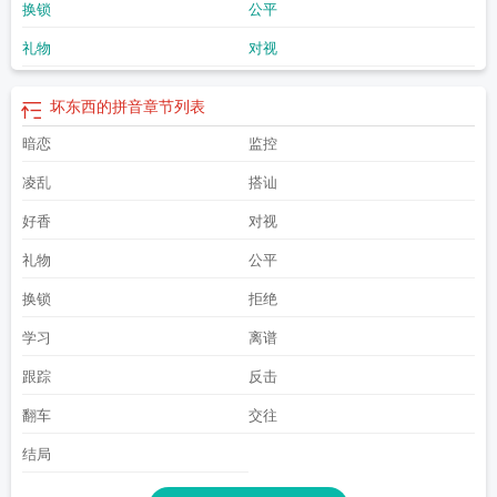
换锁
公平
同义词
你这个坏东西
坏东西by笔趣阁墨西柯
坏东西的拼音
好东西
坏东西最准
确的生肖
坏东西指什么生肖
坏东西们韩剧电视剧
坏东西吃到肚子里了该怎么
礼物
对视
做
大年初一损坏东西
坏东西是招财还是破财
坏东西电影演员
腊月二十三摔坏
东西
男声二重唱四人帮都是坏东西
坏东西的英文
吃坏东西恶心呕吐拉肚子吃啥
药最快最有效
坏东西墨西柯txt
坏东西by青灯笔趣阁
坏东西墨西柯番外
砸坏东
坏东西的拼音
章节列表
西
坏东西打一最佳动物
坏东西txt熄灯
无缘无故拉肚子怎么回事没吃坏东西
撞
暗恋
监控
坏东西跑了算肇事逃逸吗
坏东西阿朗基
拉肚子是多久前吃坏东西
坏东西江霁周
茉结局
凌乱
搭讪
好香
对视
礼物
公平
换锁
拒绝
学习
离谱
跟踪
反击
翻车
交往
结局