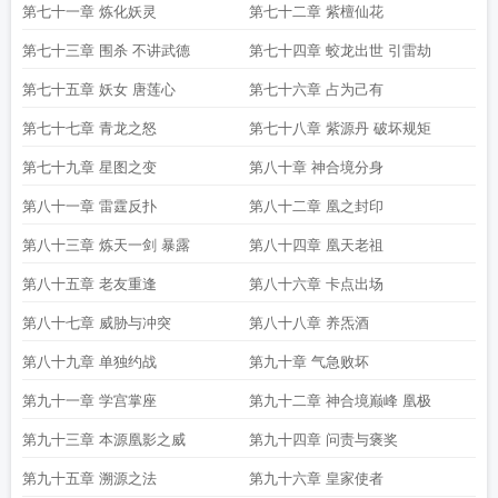
第七十一章 炼化妖灵
第七十二章 紫檀仙花
第七十三章 围杀 不讲武德
第七十四章 蛟龙出世 引雷劫
第七十五章 妖女 唐莲心
第七十六章 占为己有
第七十七章 青龙之怒
第七十八章 紫源丹 破坏规矩
第七十九章 星图之变
第八十章 神合境分身
第八十一章 雷霆反扑
第八十二章 凰之封印
第八十三章 炼天一剑 暴露
第八十四章 凰天老祖
第八十五章 老友重逢
第八十六章 卡点出场
第八十七章 威胁与冲突
第八十八章 养炁酒
第八十九章 单独约战
第九十章 气急败坏
第九十一章 学宫掌座
第九十二章 神合境巅峰 凰极
第九十三章 本源凰影之威
第九十四章 问责与褒奖
第九十五章 溯源之法
第九十六章 皇家使者