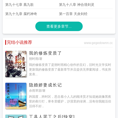
第九十七章 凰九歌
第九十八章 神合境剑灵
第九十九章 腐朽神奇
第一百章 天炎剑经
查看更多章节...
完结小说推荐
www.gegedownn.cc
我的修炼变质了
朔时雨/著
我的修炼变质了是朔时雨精心创作的玄幻，旧时光文学实时
更新我的修炼变质了最新章节并且提供无弹窗阅读，书友所
发表...
隐婚娇妻成长记
佘雨草甜/著
跨国度，跨时区，思念着小人儿的顾泽昊才知道她就像黑夜
里的夜行灯，寒冬里暖炉，沙漠里的绿洲…没有你我能活但
活得不好...
工具人罢工之后[快穿]