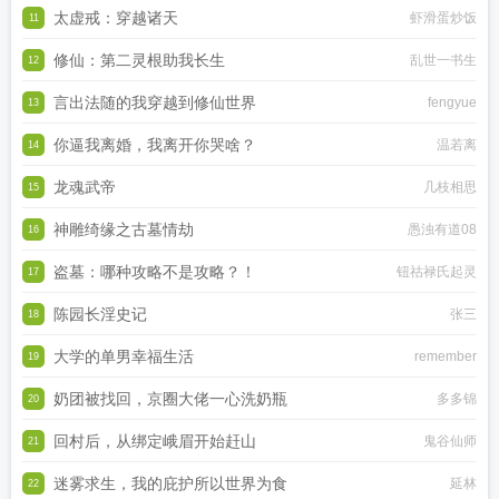
太虚戒：穿越诸天
虾滑蛋炒饭
11
修仙：第二灵根助我长生
乱世一书生
12
言出法随的我穿越到修仙世界
fengyue
13
你逼我离婚，我离开你哭啥？
温若离
14
龙魂武帝
几枝相思
15
神雕绮缘之古墓情劫
愚浊有道08
16
盗墓：哪种攻略不是攻略？！
钮祜禄氏起灵
17
陈园长淫史记
张三
18
大学的单男幸福生活
remember
19
奶团被找回，京圈大佬一心洗奶瓶
多多锦
20
回村后，从绑定峨眉开始赶山
鬼谷仙师
21
迷雾求生，我的庇护所以世界为食
延林
22