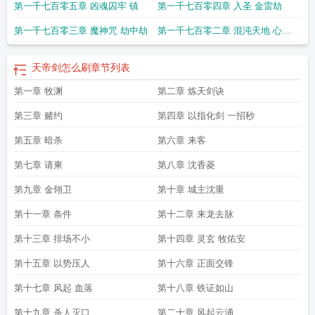
昌盛
第一千七百零五章 凶魂囚牢 镇
第一千七百零四章 入圣 金雷劫
第一千七百零三章 魔神咒 劫中劫
第一千七百零二章 混沌天地 心中
有光
天帝剑怎么刷
章节列表
第一章 牧渊
第二章 炼天剑诀
第三章 赌约
第四章 以指化剑 一招秒
第五章 暗杀
第六章 来客
第七章 请柬
第八章 沈香菱
第九章 金翎卫
第十章 城主沈重
第十一章 条件
第十二章 来龙去脉
第十三章 排场不小
第十四章 灵玄 牧佑安
第十五章 以势压人
第十六章 正面交锋
第十七章 风起 血落
第十八章 铁证如山
第十九章 杀人灭口
第二十章 风起云涌