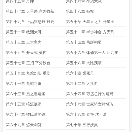
第四十五章 丹师
第四十六章 小惩大诫
第四十七章 天星果 意外收获
第四十八章 特权
第四十九章 上品归息丹 丹云
第五十章 天星果之力 开星图
第五十一章 牧渊大哥
第五十二章 半步神合 方天刑
第五十三章 三大主力
第五十四章 凰影初显
第五十五章 开天式 失控
第五十六章 体修第一人 叶九黎
第五十七章 三招 平分秋色
第五十八章 大比预演
第五十九章 九蛇幻影 重伤
第六十章 爆炁丹
第六十一章 九蛇之毒
第六十二章 大换血
第六十三章 凰之邀请函
第六十四章 万盛总行的赌局
第六十五章 暗流汹涌
第六十六章 世家骄女韩悦琦
第六十七章 牧氏遭胁迫
第六十八章 剑符 沈月清
第六十九章 炼天剑符
第七十章 五行妖灵