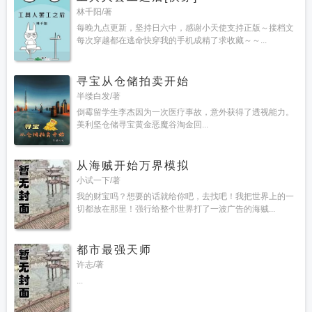
林千阳/著
每晚九点更新，坚持日六中，感谢小天使支持正版～接档文
每次穿越都在逃命快穿我的手机成精了求收藏～～...
寻宝从仓储拍卖开始
半缕白发/著
倒霉留学生李杰因为一次医疗事故，意外获得了透视能力。
美利坚仓储寻宝黄金恶魔谷淘金回...
从海贼开始万界模拟
小试一下/著
我的财宝吗？想要的话就给你吧，去找吧！我把世界上的一
切都放在那里！强行给整个世界打了一波广告的海贼...
都市最强天师
许志/著
...