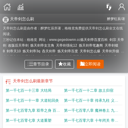
天帝剑怎么刷
醉梦红辰
/著
天帝剑怎么刷是由作者：醉梦红辰所著，格格党免费提供天帝剑怎么刷全文在线
阅读。
三秒记住本站：格格党 网址：www.gegedownn.cc
炼天剑帝百度百科
剑宗 天帝
剑
改版后天帝剑
炼天剑帝女主角
天帝剑强化12
炼天剑帝笔趣阁
天帝剑锻
8
剑帝天10
炼天剑帝3q
呑天剑帝
炼天剑帝百度
天帝剑怎么爆
天帝剑升级
怎
么出天帝剑
炼天剑帝TXT
剑帝焚天炼日
剑宗用天帝剑怎么样
天帝剑锻7和锻8
差多少
炼天剑帝主角用什么武器
剑帝拿天帝剑
炼天剑帝 醉梦红辰
炼天剑帝牧
章节目录
收藏
立即阅读
渊百度百科
剑魂 天帝剑
剑帝天6
剑帝带天帝剑怎么样
炼天剑帝境界
天帝剑加
强
炼天剑帝牧渊免费阅读
剑帝天12
天帝剑阳剑怎么开
炼天剑帝女主
天帝剑怎
么用
剑帝天帝剑
剑魔天帝剑
炼天剑帝TXT百度
天帝剑怎么做
剑帝带天帝
天帝剑怎么刷
最新章节
剑
改版后天帝剑废了
天帝剑怎么打造
天帝剑怎么升级
天帝剑哪里爆
剑帝用天
第一千七百一十三章 大结局
第一千七百一十二章 故土归宿
帝剑怎么样
天帝剑需要哪些打造
天帝剑锻造
天帝剑怎么刷
天帝剑怎么强化
炼
天剑帝女主角几个
剑帝用天帝剑
天帝剑剑魔
天帝剑阳剑
剑帝 天帝剑
炼天剑
第一千七百一十一章 大道轮回炎
第一千七百一十章 传承九柱 义不
帝免费阅读
容辞
第一千七百零九章 双帝之身 百鸟
第一千七百零八章 魔神卷土 九鼎
朝凤
归一
第一千七百零七章 大道重塑
第一千七百零六章 十年闭关 帝族