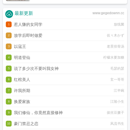
最新更新
www.gegedownn.cc
惹人慊的女同学
放线菌
1
放学后即时做爱
佐々木かず
2
以寇王
老景排骨汤
3
明道登仙
柠檬水要加糖
4
说了多少次不要叫我女神
毛瑟的瑟
5
红棺美人
玄一哥哥
6
许我所期
江半碗
7
换爱家族
江陵小生
8
我们修仙，你竟然直接修神
拔丝豆撅子
9
豪门禁忌之恋
风流书生
10