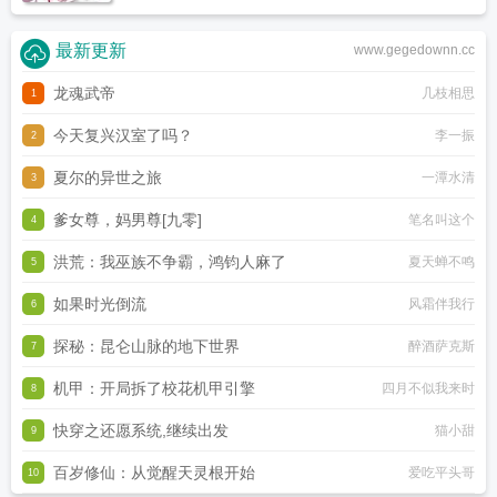
最新更新
www.gegedownn.cc
龙魂武帝
几枝相思
1
今天复兴汉室了吗？
李一振
2
夏尔的异世之旅
一潭水清
3
爹女尊，妈男尊[九零]
笔名叫这个
4
洪荒：我巫族不争霸，鸿钧人麻了
夏天蝉不鸣
5
如果时光倒流
风霜伴我行
6
探秘：昆仑山脉的地下世界
醉酒萨克斯
7
机甲：开局拆了校花机甲引擎
四月不似我来时
8
快穿之还愿系统,继续出发
猫小甜
9
百岁修仙：从觉醒天灵根开始
爱吃平头哥
10