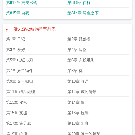
第817章 完美术式
第816章 倒行
绍
活人深处全部人物实力
活人深处无防盗无错字百度
活人深处校对版全本
活
人深处 笔趣阁无错版
活人深处笔趣阁免费阅读145
活人深处班长复活了吗
活人
第815章 白夜
第814章 绿色之下
深处世界观
活人深处笔下文学
活人深处篱笆好文学
活在深山无人知下一句
活
人深处笔趣阁最新章节更新内容
活人深处百度百科
活人深处讲的什么
活人真
难
活人深处全部人物介绍
活人深处免费阅读无广告
活人活现
活人深处在线读
活人深处结局
章节列表
笔趣阁
活人深处全文
活人无数
活人深处无防盗无错字
活人深处矫正版笔趣
第1章 日记
第2章 孤独者
阁
活人深处百度
活人深处手打无错字版
活人深处大结局是什么
活人深处笔趣
阁免费阅读无广告
活人深处笔趣阁无错版
活人深处克拉夫特是谁
活人深处电子
第3章 爱好
第4章 购物
书免费
活人深处班长多少复活
活人深处班长死亡章节
活人深处于泽为什么背
叛
活人深处笔趣阁无错
活人深处讲的是什么
活人深处温蒂结局
活人深处罗狄
第5章 电锯与刀
第6章 实践规则
的身世
活人深处吴雯最后怎么样了
活人深处笔趣
活人山是什么意思
活人棺百
度百科
活人深处笔趣阁最新章节无错
活人
活人深处无错版笔趣阁
活人深处新
第7章 异常物件
第8章 奠
笔趣阁
活人深处罗狄百度百科
活人的神
活人深处笔趣阁免费观看
活人深处免
第9章 宾至如归
第10章 收尸
笔趣阁
活人深处笔趣阁txt
活人深处笔趣阁
活人深处罗狄身世笔趣阁
活人啥意
思
活人在哪
活人深处简介
活人深处讲了什么
第11章 特殊处理
第12章 威胁清除
第13章 秘密
第14章 僵
第15章 支援
第16章 压制
第17章 满足感
第18章 附身
第19章 绝境
第20章 唯一的希望