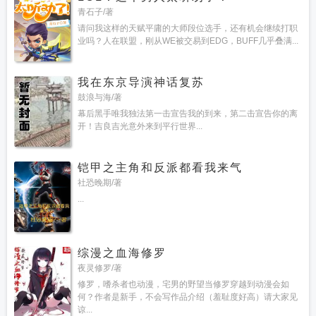
青石子/著
请问我这样的天赋平庸的大师段位选手，还有机会继续打职
业吗？人在联盟，刚从WE被交易到EDG，BUFF几乎叠满...
我在东京导演神话复苏
鼓浪与海/著
幕后黑手唯我独法第一击宣告我的到来，第二击宣告你的离
开！吉良吉光意外来到平行世界...
铠甲之主角和反派都看我来气
社恐晚期/著
...
综漫之血海修罗
夜灵修罗/著
修罗，嗜杀者也动漫，宅男的野望当修罗穿越到动漫会如
何？作者是新手，不会写作品介绍（羞耻度好高）请大家见
谅...