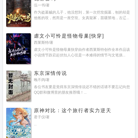
伍一书/著
作为盗墓贼的儿子，他没想到，第一次挖坟掘墓，刨的却是
他爸的坟，然而是一座空坟。女真疑冢，苗疆禁地，古辽...
虐文小可怜是怪物母巢[快穿]
西莱斯特/著
虐文小可怜是怪物母巢快穿由作者西莱斯特创作全本作品该
小说情节跌宕起伏扣人心弦是一本难得的情节与文笔俱...
东京深情传说
晚不鸽/著
各位书友要是觉得东京深情传说还不错的话请不要忘记向您
QQ群和微博里的朋友推荐哦！...
原神对比：这个旅行者实力逆天
君子仪/著
...