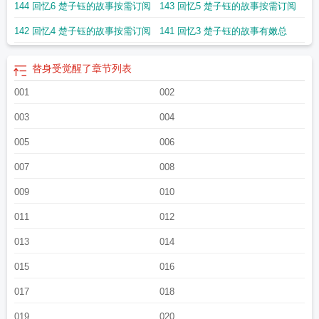
144 回忆6 楚子钰的故事按需订阅
143 回忆5 楚子钰的故事按需订阅
吗
替身受觉醒了林风致
替身受觉醒了TXT全文免费
替身受觉醒了菠萝笔记
替
身受觉醒了免费阅读
替身受觉醒了 二月竹讲的什么
替身受觉醒了免费观看
替
142 回忆4 楚子钰的故事按需订阅
141 回忆3 楚子钰的故事有嫩总
身受觉醒了类似题材
替身受觉醒了讲的什么内容
替身受觉醒了二月竹笔趣阁
替
身受觉醒了格格党
替身受觉醒了全文免费阅读
替身受觉醒了TXT免费
替身受觉
醒了笔趣阁官网
替身受觉醒了全文免费
替身受觉醒了免费全文在线阅读
替身受
替身受觉醒了
章节列表
觉醒了 笔趣阁
替身受觉醒了TXT资源
替身受觉醒了微博补车
替身受觉醒了
001
002
tzt
替身受觉醒了 二月竹笔趣阁
替身受觉醒了简介
替身受觉醒了笔趣
替身受觉
醒了无广告
替身受觉醒了二月竹免费笔趣阁
替身受觉醒了by
替身受觉醒了 二
003
004
月竹
替身受觉醒了图片
替身受觉醒了 二月竹镇魂
替身受觉醒了 二月竹讲什
么
替身受觉醒了是be还是he
替身受觉醒了林风致的结局
替身受觉醒了结局是
005
006
悲吗
替身受觉醒了by二月竹
替身受觉醒了by二月竹txt
替身受觉醒了全文免费阅
读无弹窗
替身受觉醒了陆凛
替身受觉醒了多少字
替身受觉醒了百度
替身受觉
007
008
醒了林风致最后怎么样了
替身受觉醒了讲的什么
替身受觉醒了在哪看
009
010
011
012
013
014
015
016
017
018
019
020