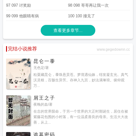
97 097 讨奖励
98 098 哥哥再让我一次
99 099 他眼睛有病
100 100 撞见了
查看更多章节...
完结小说推荐
www.gegedownn.cc
昆仑一黍
无色定/著
粒粟藏昆仑，黍珠悬昊苍。梦境遇仙姝，绀发凝玄光。真气
沃灵根，百骸生异芳。存神入九宫，妙法满琳琅。俯仰观
万...
屑王之子
夜晚的血/著
在念的世界陨命，于另一个世界的大正时期诞生，居住在被
紫藤花包围的小村落，有一位温柔善良的母亲。生活大大改
善，从上...
诡墓密码