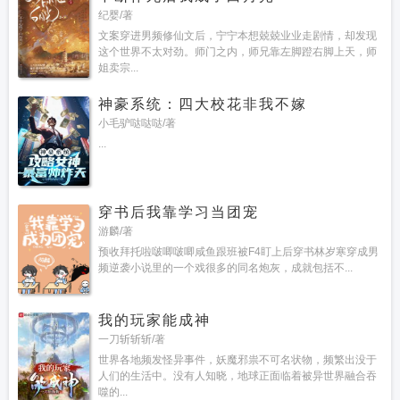
纪婴/著
文案穿进男频修仙文后，宁宁本想兢兢业业走剧情，却发现
这个世界不太对劲。师门之内，师兄靠左脚蹬右脚上天，师
姐卖宗...
神豪系统：四大校花非我不嫁
小毛驴哒哒哒/著
...
穿书后我靠学习当团宠
游麟/著
预收拜托啦啵唧啵唧咸鱼跟班被F4盯上后穿书林岁寒穿成男
频逆袭小说里的一个戏很多的同名炮灰，成就包括不...
我的玩家能成神
一刀斩斩斩/著
世界各地频发怪异事件，妖魔邪祟不可名状物，频繁出没于
人们的生活中。没有人知晓，地球正面临着被异世界融合吞
噬的...