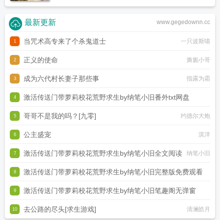
最新更新
www.gegedownn.cc
当咒术高专来了个杀鬼道士
一只波斯喵
1
正义的使命
旖旎小哥
2
成为六代村长妻子那些事
指露为霜
3
激活传送门带萝莉校花荒野求生by纳笔小旧番外txt网盘
4
哥哥不是我的吗？[九零]
约德尔大炮
纳笔小旧
5
公主盛宠
淇泮
6
激活传送门带萝莉校花荒野求生by纳笔小旧全文阅读
纳笔小旧
7
激活传送门带萝莉校花荒野求生by纳笔小旧完整版免费观看
8
激活传送门带萝莉校花荒野求生by纳笔小旧笔趣阁无弹窗
纳笔小旧
9
去公路的尽头[求生游戏]
纳笔小旧
清澜皓月
10