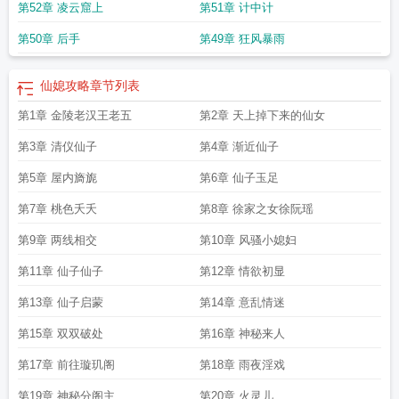
第52章 凌云窟上
第51章 计中计
第50章 后手
第49章 狂风暴雨
仙媳攻略
章节列表
第1章 金陵老汉王老五
第2章 天上掉下来的仙女
第3章 清仪仙子
第4章 渐近仙子
第5章 屋内旖旎
第6章 仙子玉足
第7章 桃色夭夭
第8章 徐家之女徐阮瑶
第9章 两线相交
第10章 风骚小媳妇
第11章 仙子仙子
第12章 情欲初显
第13章 仙子启蒙
第14章 意乱情迷
第15章 双双破处
第16章 神秘来人
第17章 前往璇玑阁
第18章 雨夜淫戏
第19章 神秘分阁主
第20章 火灵儿