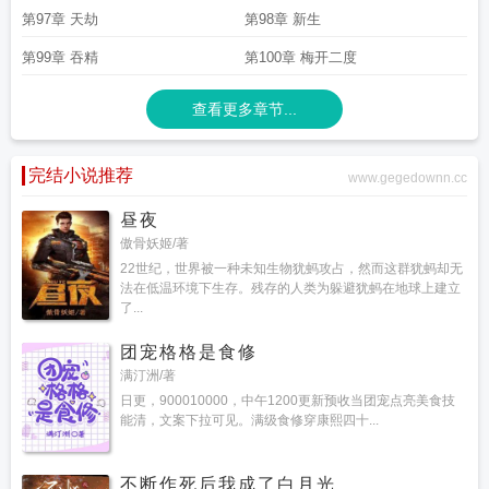
第97章 天劫
第98章 新生
第99章 吞精
第100章 梅开二度
查看更多章节...
完结小说推荐
www.gegedownn.cc
昼夜
傲骨妖姬/著
22世纪，世界被一种未知生物犹蚂攻占，然而这群犹蚂却无
法在低温环境下生存。残存的人类为躲避犹蚂在地球上建立
了...
团宠格格是食修
满汀洲/著
日更，900010000，中午1200更新预收当团宠点亮美食技
能清，文案下拉可见。满级食修穿康熙四十...
不断作死后我成了白月光