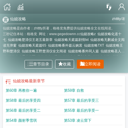
仙媳攻略
zhtttty
/著
仙媳攻略是由作者：zhtttty所著，格格党免费提供仙媳攻略全文在线阅读。
三秒记住本站：格格党 网址：www.gegedownn.cc
仙媳攻略z
仙媳攻略化道十
七
仙媳攻略楚清仪王老五最新章
仙媳攻略天庭篇剧情txt
仙媳攻略无删减全文阅
读无弹窗
仙媳攻略天庭篇65
仙媳攻略番外篇云婉裳
仙媳攻略TXT
仙媳攻略王
野和楚清仪
仙媳攻略王野楚清仪全文阅读
仙媳攻略番外同人篇
仙媳攻略圣人
篇
仙媳攻略番外续写
仙媳攻略AI漫画
仙媳攻略 最新章节
仙媳攻略第一版权
仙
媳攻略讲什么
仙媳攻略谁写的
仙媳攻略 最新章节 无弹窗 笔趣阁免费阅读
仙媳
章节目录
收藏
立即阅读
攻略最新免费阅读
仙媳攻略王野
仙媳攻略txt
仙媳攻略类似
仙子堕凡尘
仙媳攻
略作者作品
仙媳攻略楚清依结局
仙媳攻略全本免费阅读
仙媳攻略第二部叫什
么
仙媳攻略百科
仙媳攻略全文
仙媳攻略楚清仪未删减
仙媳攻略百度
仙媳攻略
仙媳攻略
最新章节
楚清仪结局
仙媳攻略pan
仙媳攻略同人
仙媳攻略漫画
仙媳攻略16
第60章 再教你一遍
第59章 自救
第58章 最后的享受四
第57章 最后的享受三
第56章 最后的享受二
第55章 最后的享受一
第54章 颜射季雪琪
第53章 凌云窟下