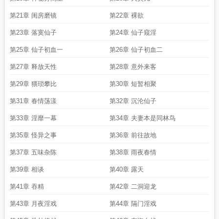
第21章 闺房磨镜
第22章 裸欲
第23章 落寞仙子
第24章 仙子窥淫
第25章 仙子初血一
第26章 仙子初血二
第27章 释放天性
第28章 意外来客
第29章 猥琐攀比
第30章 短暂相聚
第31章 春情荡漾
第32章 沉沦仙子
第33章 淫靡一幕
第34章 夫妻本是同林鸟
第35章 怪异之事
第36章 前往故地
第37章 五味杂陈
第38章 雨夜春情
第39章 相谈
第40章 露天
第41章 吞精
第42章 二洞迎龙
第43章 月夜淫戏
第44章 隔门淫戏