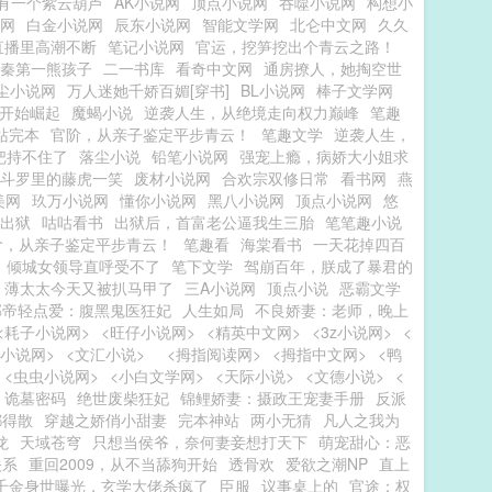
有一个紫云葫芦
AK小说网
顶点小说网
吞噬小说网
构想小
网
白金小说网
辰东小说网
智能文学网
北仑中文网
久久
直播里高潮不断
笔记小说网
官运，挖笋挖出个青云之路！
秦第一熊孩子
二一书库
看奇中文网
通房撩人，她掏空世
尘小说网
万人迷她千娇百媚[穿书]
BL小说网
棒子文学网
开始崛起
魔蝎小说
逆袭人生，从绝境走向权力巅峰
笔趣
站完本
官阶，从亲子鉴定平步青云！
笔趣文学
逆袭人生，
把持不住了
落尘小说
铅笔小说网
强宠上瘾，病娇大小姐求
斗罗里的藤虎一笑
废材小说网
合欢宗双修日常
看书网
燕
美网
玖万小说网
懂你小说网
黑八小说网
顶点小说网
悠
出狱
咕咕看书
出狱后，首富老公逼我生三胎
笔笔趣小说
阶，从亲子鉴定平步青云！
笔趣看
海棠看书
一天花掉四百
，倾城女领导直呼受不了
笔下文学
驾崩百年，朕成了暴君的
薄太太今天又被扒马甲了
三A小说网
顶点小说
恶霸文学
邪帝轻点爱：腹黑鬼医狂妃
人生如局
不良娇妻：老师，晚上
<耗子小说网>
<旺仔小说网>
<精英中文网>
<3z小说网>
<
芊小说网>
<文汇小说>
<拇指阅读网>
<拇指中文网>
<鸭
<虫虫小说网>
<小白文学网>
<天际小说>
<文德小说>
<
诡墓密码
绝世废柴狂妃
锦鲤娇妻：摄政王宠妻手册
反派
都得散
穿越之娇俏小甜妻
完本神站
两小无猜
凡人之我为
龙
天域苍穹
只想当侯爷，奈何妻妾想打天下
萌宠甜心：恶
关系
重回2009，从不当舔狗开始
透骨欢
爱欲之潮NP
直上
千金身世曝光，玄学大佬杀疯了
臣服
议事桌上的
官途：权