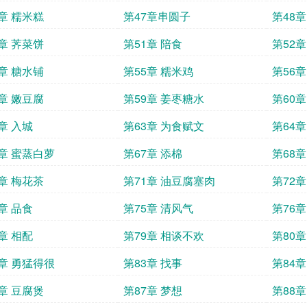
6章 糯米糕
第47章串圆子
第48章
0章 荠菜饼
第51章 陪食
第52
4章 糖水铺
第55章 糯米鸡
第56章
8章 嫩豆腐
第59章 姜枣糖水
第60章
章 入城
第63章 为食赋文
第64章
6章 蜜蒸白萝
第67章 添棉
第68
0章 梅花茶
第71章 油豆腐塞肉
第72章
章 品食
第75章 清风气
第76
章 相配
第79章 相谈不欢
第80
2章 勇猛得很
第83章 找事
第84章
6章 豆腐煲
第87章 梦想
第88章