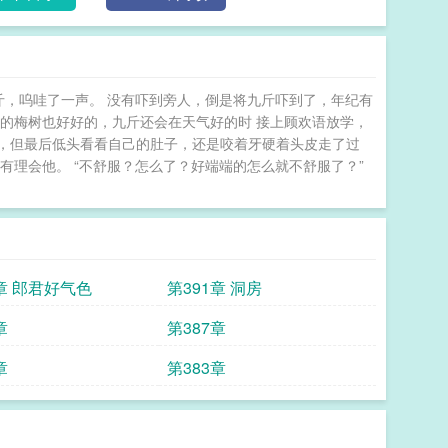
着九斤，呜哇了一声。 没有吓到旁人，倒是将九斤吓到了，年纪有
的梅树也好好的，九斤还会在天气好的时 接上顾欢语放学，
，但最后低头看看自己的肚子，还是咬着牙硬着头皮走了过
有理会他。 “不舒服？怎么了？好端端的怎么就不舒服了？”
2章 郎君好气色
第391章 洞房
章
第387章
章
第383章