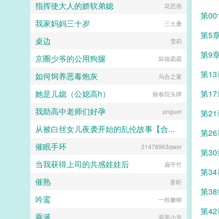
指挥使大人的娇软弟媳
花思燕
存在感降低术复制成功各位书友要是
第00
觉得灵气复苏女网友竟是顶级战神？
我家妈妈三十岁
三土桑
还不错的话请不要忘记向您QQ群和
微博里的朋友推荐哦！...
第5
桌边
雪莉
第9
京圈少爷的公用狗腿
坏猫霸霸
第1
如何饲养恶毒炮灰
乌合之宴
她是儿媳（公媳高h）
第17
丽春院头牌
我助高中老师们好孕
pnguer
第2
从被白丝女儿夜袭开始的乱伦故事【合集】
第26
催眠手环
击空明兮溯流光
21478963qwer
第30
当我获得上司的共感娃娃后
扁平竹
第3
催熟
姜昕
第38
吟鸾
一枝嫩柳
第4
垂涎
弄简小号