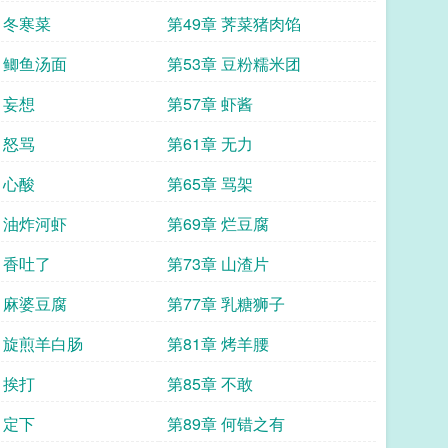
 冬寒菜
第49章 荠菜猪肉馅
章 鲫鱼汤面
第53章 豆粉糯米团
 妄想
第57章 虾酱
 怒骂
第61章 无力
 心酸
第65章 骂架
章 油炸河虾
第69章 烂豆腐
 香吐了
第73章 山渣片
章 麻婆豆腐
第77章 乳糖狮子
章 旋煎羊白肠
第81章 烤羊腰
 挨打
第85章 不敢
 定下
第89章 何错之有