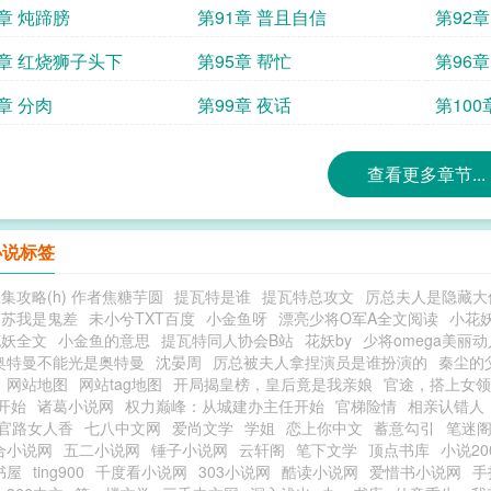
0章 炖蹄膀
第91章 普且自信
第92章
4章 红烧狮子头下
第95章 帮忙
第96
章 分肉
第99章 夜话
第100
查看更多章节...
小说标签
集攻略(h) 作者焦糖芋圆
提瓦特是谁
提瓦特总攻文
厉总夫人是隐藏大
复苏我是鬼差
未小兮TXT百度
小金鱼呀
漂亮少将O军A全文阅读
小花
花妖全文
小金鱼的意思
提瓦特同人协会B站
花妖by
少将omega美丽动
奥特曼不能光是奥特曼
沈晏周
厉总被夫人拿捏演员是谁扮演的
秦尘的
网站地图
网站tag地图
开局揭皇榜，皇后竟是我亲娘
官途，搭上女领
开始
诸葛小说网
权力巅峰：从城建办主任开始
官梯险情
相亲认错人
官路女人香
七八中文网
爱尚文学
学姐
恋上你中文
蓄意勾引
笔迷
合小说网
五二小说网
锤子小说网
云轩阁
笔下文学
顶点书库
小说20
书屋
ting900
千度看小说网
303小说网
酷读小说网
爱惜书小说网
手