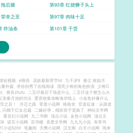
 拖后腿
第93章 红烧狮子头上
章 荣幸之至
第97章 肉味十足
章 炸油条
第101章 干货
佬短视频
sl善良
花妖最新章节txt
九千岁9
秦尘 姬如月
妖番外篇
求你别秀了在线阅读
漂亮少将的角色扮演
少将O
人
善良zhufu
二五仔最后下场是什么
二五仔这个梗怎么火
父亲秦月池的功法
爱意收集攻略海岸线上
小金鱼好像什么
导之后！
升迁之路
零度小说网
格格党
官道征途：从跟老
，闪婚千亿女总裁
二嫁好孕，残疾世子宠疯了
神站文学网
阁
看玄幻小说网
九二书阁
顶点小说
金色小说网
顶点文
08
诺言小说网
百书楼
喜爱文学网
九九九小说
有草书
打小说5200
笔趣阅
天鹰小说网
汉文阁
白天小说网
阅来