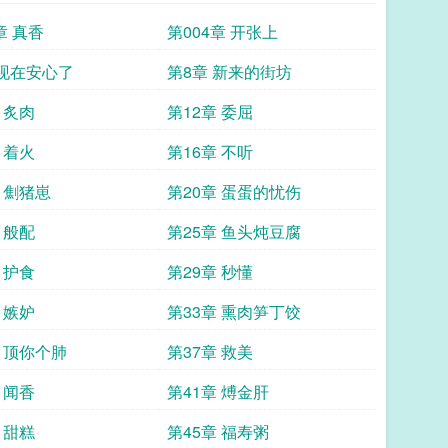
章 真香
第004章 开张上
 现在安心了
第8章 新来的街坊
 炙肉
第12章 委屈
 着火
第16章 不听
 劁猪崽
第20章 蛋蛋的忧伤
 般配
第25章 鱼头炖豆腐
 护食
第29章 秒懂
 嫉妒
第33章 熏肉笋丁饺
章 顶你个肺
第37章 救美
 闻香
第41章 煿金肝
 甜糕
第45章 福寿粥