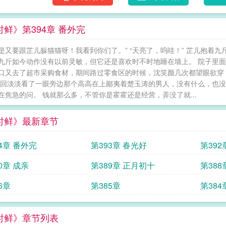
时鲜》第394章 番外完
是不是又要跟芷儿躲猫猫呀！我看到你们了。” “天亮了，呜哇！” 芷儿抱
九斤如今动作没有以前灵敏，但它还是喜欢时不时地睡在墙上。 院子里面
口又去了超市采购食材，期间路过零食区的时候，沈笑颜几次都望眼欲穿
楚回淡淡看了一眼旁边那个高高在上鄙夷着楚玉涛的男人，没有什么，也没
在焦急的问。 钱就那么多，不管你是霍霍还是经营，弄没了就...
时鲜》最新章节
4章 番外完
第393章 春光好
第39
0章 成亲
第389章 正月初十
第388
6章
第385章
第384
时鲜》章节列表