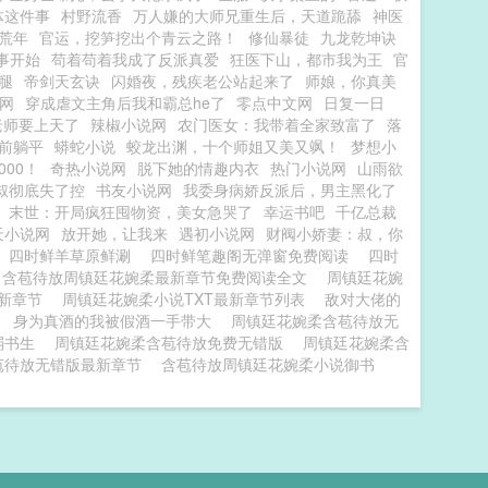
体这件事
村野流香
万人嫌的大师兄重生后，天道跪舔
神医
荒年
官运，挖笋挖出个青云之路！
修仙暴徒
九龙乾坤诀
事开始
苟着苟着我成了反派真爱
狂医下山，都市我为王
官
腿
帝剑天玄诀
闪婚夜，残疾老公站起来了
师娘，你真美
文网
穿成虐文主角后我和霸总he了
零点中文网
日复一日
老师要上天了
辣椒小说网
农门医女：我带着全家致富了
落
前躺平
蟒蛇小说
蛟龙出渊，十个师姐又美又飒！
梦想小
00！
奇热小说网
脱下她的情趣内衣
热门小说网
山雨欲
叔彻底失了控
书友小说网
我委身病娇反派后，男主黑化了
末世：开局疯狂囤物资，美女急哭了
幸运书吧
千亿总裁
天小说网
放开她，让我来
遇初小说网
财阀小娇妻：叔，你
四时鲜羊草原鲜涮
四时鲜笔趣阁无弹窗免费阅读
四时
含苞待放周镇廷花婉柔最新章节免费阅读全文
周镇廷花婉
新章节
周镇廷花婉柔小说TXT最新章节列表
敌对大佬的
身为真酒的我被假酒一手带大
周镇廷花婉柔含苞待放无
弱书生
周镇廷花婉柔含苞待放免费无错版
周镇廷花婉柔含
苞待放无错版最新章节
含苞待放周镇廷花婉柔小说御书