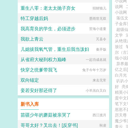
小说网
说网
重生八零：老太太抛子弃女
招财猫儿
小说网
特工穿越后妈
落伍
墨雨世无双
子金库
我高育良的学生，必须进步
苦海小道童
超级
文学
我欲上青云
芃县令
从绝境
放过
儿媳拔我氧气管，重生后我当泼妇
秦开饭
尔（古
哉小说
从省府大秘到权力巅峰
一起功成名就
异界
快穿之统爹带我飞
亿之后[
兔子今年十万岁
白月光
双向锚定
来去无常
叭叭
好
亮
妾若安好那还得了
小羊羔白又白
精英小
蛋中文
新书入库
笔下文
崽崽不
苗疆少年的蘑菇被亲哭了
厉天尊
西江揽月
魔少爷
哥哥太好？叉出去！[反穿书]
秋凌
青云