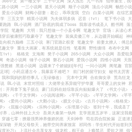
366中文
第一楼文学
三千中文网
深入浅出
九一书库
仙帝重生，我
二路小说网
一三小说网
遮天小说网
顺子小说网
顶点小说网
畅想小说
爱去小说网
财阀小甜妻：老公，乖乖宠我
空白
白菜小说网
在综艺
文学
三五文学
精英小说网
为夫体弱多病
迟音（1v1）
笔下书小说
大
要跑路
BL小说网
酒厂卧底的我成了boss
我靠读书成圣人
酷书网
落
仙学院
笔趣阁
大明：我只想做一个小县令啊
笔趣文学
官场：从读心术
清穿后被康熙巧取豪夺了
笔趣文学
装疯卖傻三年，从边疆开始崛起
神
走向权力巅峰
三五小说
寒门官路2:权变
笔趣文学
前妻太撩人：傅总
笔趣文学
重生大画家，有系统就是任性
笔看阁
野性缠绵
布布中文网
言1v1）
格格党
文海阁
凳子小说网
265小说网
大众小说网
吾爱耽
网
奇迹小说网
锤子小说网
磐石小说网
爱我小说网
四维小说网
天医
最强赘婿
黑道小说网
边疆来了个娇媳妇[年代]
一问小说网
阁笔趣
官
足球]
小药店通古今，我暴富不难吧？
前门村的留守妇女
秘书太厉害
我和我妈的那些事儿（无绿修改）
完本中文网
合欢御女录
荒岛狂龙
小说
BL小说
末世对照组：大佬带全系异能守护华夏
哥哥爱上的女神
剑：开局拿下鬼子据点
豪门后妈在娃综靠反向贴贴爆火了
<书文小说>
说网>
<千千文学网>
<小说阅读网>
<芊芊小说>
<芊芊文学网>
<芊
网>
<爱尚小说网>
<大鹅小说>
<腊文小说>
<古月小说网>
<格格党>
学>
<屈服小说网>
<乐狗小说网>
<乐埋屋小说>
签到十年，我成圣了
好养，山神外挂上大分
吾弟大秦第一纨绔
玄学崽崽五岁半，这家没我
穿越七零：撩最强男神养傲娇的崽
天剑神帝
苟在四合院捡漏
正道潜
深深吻
开局父母祭天，她带空间养家致富
祁同伟：学生时代开始签到
深度补习>
上流社会共享女友
镇龙棺，阎王命
上瘾禁忌
爱欲之潮
假