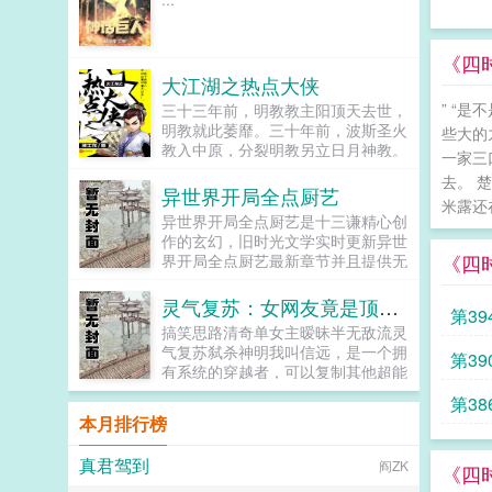
她喜欢我，会来替我挨打。反派她爱
的是我，会替我挨刀。傅许许十分熟
练的跑得只剩下个人影，反手打了个
《四
110，有斗殴当然是找警察叔叔了。
大江湖之热点大侠
男主反派同款恍恍惚惚脸。目睹一切
的系统038百度百科傅许许同学，小
” “
三十三年前，明教教主阳顶天去世，
名傅小乖，人送外号碎钞机，江湖人
明教就此萎靡。三十年前，波斯圣火
些大的
称傅许许的嘴，骗人的鬼。自我感觉
教入中原，分裂明教另立日月神教。
一家三
良好的傅许许啊，今天的傅小乖也超
二十八年前，擂鼓山珍珑棋局始开。
去。 
乖，也是可以拥有小红花的一天呐。
二十五年前，华山派剑气之...
异世界开局全点厨艺
第一个世界纨绔子弟第二个世界男主
米露还
异世界开局全点厨艺是十三谦精心创
男配的早亡白月光第三个世界虐文男
作的玄幻，旧时光文学实时更新异世
主的路人甲青梅其他待定...
《四
界开局全点厨艺最新章节并且提供无
弹窗阅读，书友所发表的异世界开局
全点厨艺评论，并不代表旧时光文学
灵气复苏：女网友竟是顶级战神？
第39
赞同或者支持异世界开局全点厨艺读
搞笑思路清奇单女主暧昧半无敌流灵
者的观点。...
气复苏弑杀神明我叫信远，是一个拥
第39
有系统的穿越者，可以复制其他超能
者的能力，并得以强化。却没想到，
第38
考场上遇到的一个年轻女考官，居然
本月排行榜
是SSS级天赋的顶尖强者！于是sss
级天赋，冰河时代复制成功！已达顶
真君驾到
阎ZK
级无法进化！D级天赋探秘者复制成
《四
功，进化为S级万物之声！C级天赋