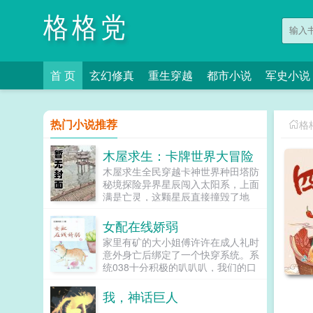
格格党
首 页
玄幻修真
重生穿越
都市小说
军史小说
热门小说推荐
格
木屋求生：卡牌世界大冒险
木屋求生全民穿越卡神世界种田塔防
秘境探险异界星辰闯入太阳系，上面
满是亡灵，这颗星辰直接撞毁了地
球。亡灵和人类一起穿越到了一个新
的世界。挣扎求生吧，这个世界不管
女配在线娇弱
对人类还是亡灵，都极端的不友好。
家里有矿的大小姐傅许许在成人礼时
想活下去，只有升级你的避难所，使
意外身亡后绑定了一个快穿系统。系
用你的卡牌，建设你的塔防，种田产
统038十分积极的叭叭叭，我们的口
生物资。幸好，关小岐带着一张地球
号是世界和平！傅躺平咸鱼许许微
远古遗迹中发现的神级卡片，进入这
笑，你在想屁吃？不如，我先原地成
我，神话巨人
个世界。新世界大冒险，开始启
个仙？某日。某高中旁边小巷。男主
程。...
...