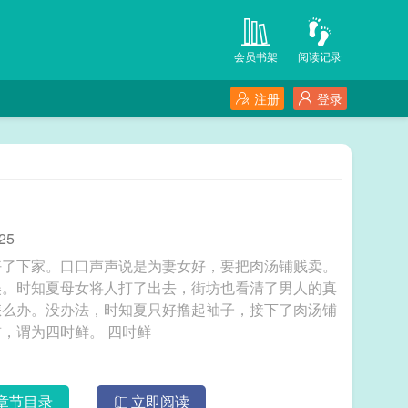
会员书架
阅读记录
注册
登录
25
好了下家。口口声声说是为妻女好，要把肉汤铺贱卖。
美。时知夏母女将人打了出去，街坊也看清了男人的真
怎么办。没办法，时知夏只好撸起袖子，接下了肉汤铺
做起了美食。春夏秋冬，各有新鲜菜。美食当前，谓为四时鲜。 四时鲜
章节目录
立即阅读