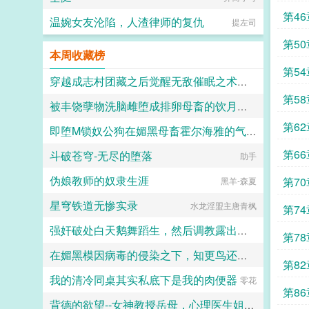
第4
温婉女友沦陷，人渣律师的复仇
提左司
第5
本周收藏榜
第5
穿越成志村团藏之后觉醒无敌催眠之术，先将五代目火影纲手洗脑改造成乳牛母畜随后征服
第5
被丰饶孽物洗脑雌堕成排卵母畜的饮月雌君
艾瑞达
第62
即堕M锁奴公狗在媚黑母畜霍尔海雅的气味攻势下无脑自毁上贡导致罗德岛变成黑桃妓院
易01
第6
斗破苍穹-无尽的堕落
郁金香
助手
伪娘教师的奴隶生涯
第7
黑羊-森夏
星穹铁道无惨实录
水龙淫盟主唐青枫
第74
强奸破处白天鹅舞蹈生，然后调教露出狂紫发白丝美少女！
第78
在媚黑模因病毒的侵染之下，知更鸟还是恶堕成了黑爹的媚黑母猪
wxwhjdn
第8
我的清冷同桌其实私底下是我的肉便器
人头木321
零花
第8
背德的欲望--女神教授岳母，心理医生姐姐，美艳强势律师妈妈，校花女友