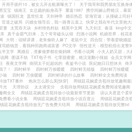
开局手搓歼10，被女儿开去航展曝光了！
关于我哥和我男朋友互换身
黑宝宝
镇南王
女总裁的贴身高手
重返1987
携空间嫁山野糙汉，暴富
雄途
镇国狂龙
盖世狂龙
天剑神帝
婚后热恋
宦海官途：从撞破上司好
官道之破局
闪婚女领导后，我一路青云直上
快穿之我在年代文里抱大
官妻
太荒吞天诀
乡村绝色村姑
精英中文网
九天剑主
春漾
king中
书库
真千金霸气归来，五个哥哥磕头认错
烈酒小说网
机娘世界，校花
网
大明：诏狱讲课，老朱偷听人麻了
老鼠中文
四合院：带着娄晓娥提
被骂赔钱货，看我种田跑商成富婆
PO文学
悟性逆天：模型机悟出龙警30
点半文学
离婚后，渣爹做梦都在偷妈咪
书看小说网
小夫人奶又甜，大
小说网
图谋不轨
TXT电子书
七零甜蜜蜜，糙汉宠翻小辣媳
会员文学网
狂
夜夜文学网
病弱太子妃超凶的
夜鉴书小说
医妃她日日想休夫
倚
我了！
四时鲜羊
四时鲜万俟暖暖
四时鲜无错版
四时鲜万埃暖暖
孔小瑜
四时鲜 万俟暖暖
四时鲜讲的什么故事
四时鲜全文免费阅读
待放TXT番外
炮灰怎么那么美[快穿]
周镇廷花婉柔含苞待放笔趣阁最
月光
天理协议
太太请安分
含苞待放周镇廷花婉柔免费阅读笔趣阁
趣阁全文
周镇廷花婉柔含苞待放小说最新章节更新
误认夫君是个柔
免费看小说全集
周镇廷花婉柔含苞待放小说百度云
周镇廷花婉柔含
镇廷花婉柔含苞待放无广告免费大结局
周镇廷花婉柔含苞待放完整txt