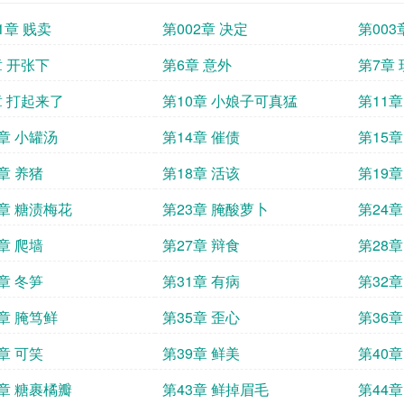
1章 贱卖
第002章 决定
第003
章 开张下
第6章 意外
第7章
章 打起来了
第10章 小娘子可真猛
第11章
3章 小罐汤
第14章 催债
第15章
章 养猪
第18章 活该
第19章
1章 糖渍梅花
第23章 腌酸萝卜
第24章
章 爬墙
第27章 辩食
第28章
章 冬笋
第31章 有病
第32章
4章 腌笃鲜
第35章 歪心
第36
章 可笑
第39章 鲜美
第40章
2章 糖裹橘瓣
第43章 鲜掉眉毛
第44章