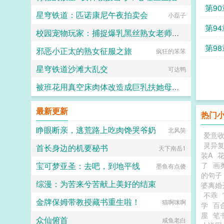
第9
星穹铁道：匹诺康尼午夜拍卖会
一柱擎天
小磊子
第9
校园宠物玩家：捕捉爆乳黑丝熟女老师和白丝校花
第98
邪恶小正太的熟女征服之旅
小人国国王
疯狂的笨笨
星穹铁道沙滩大乱交
可达鸭
被班花用真空床肉体改造成巨乳扶她母狗，被玩弄到子宫脱出，最后却成功反杀还把班花人格排泄成自己肉奴
色琴大师
最新更新
热门
睁眼断亲，逃荒路上吃肉馋哭爷奶
北风笑
爱意收
灵异
首长身边的机要秘书
天下南岳1
装A
宝可梦亚圣：去吧，到地平线
了
画
墨鱼有点傻
的句子
综漫：为苦来兮苦献上美好的结束
婆离婚
不乖
金牌保姆带教授藏书重生啦！
夏限白桃苏打
猫啊咪啊
学
百
屋
笔
众仙俯首
咸鱼老白