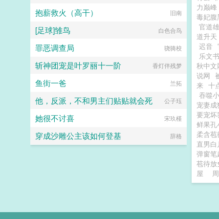
力巅峰
抱薪救火（高干）
旧南
毒妃腹
官道
[足球]雏鸟
白色合鸟
道升天
迟音
罪恶调查局
骁骑校
乐文
斩神团宠是叶罗丽十一阶
秋中文
香灯伴残梦
说网
鱼街一爸
兰拓
来
十
吞噬
他，反派，不和男主们贴贴就会死
公子珏
宠妻成
要宠坏
她很不讨喜
宋玖槿
鲜果
柔含苞
穿成沙雕公主该如何登基
辞格
直男白
弹窗笔
苞待放
屋
周