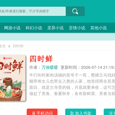
网游小说
科幻小说
灵异小说
言情小说
其他小说
格党
>
四时鲜
四时鲜
作者：
万俟暖暖
更新时间：2026-07-14 21:19:
牛行街时家肉汤铺的老爷子一死，赘婿立马找
顺带将女儿也带去入赘的人家，他觉得两全其
面目。就是欠寺里的钱，月底就要来收，这可
手机访问
加入书架