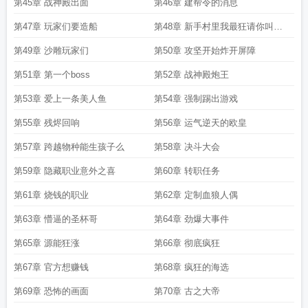
第45章 战神殿出面
第46章 建帮令的消息
第47章 玩家们要造船
第48章 新手村里我最狂请你叫我
圣杯王
第49章 沙雕玩家们
第50章 攻坚开始炸开屏障
第51章 第一个boss
第52章 战神殿炮王
第53章 爱上一条美人鱼
第54章 强制踢出游戏
第55章 残烬回响
第56章 运气逆天的欧皇
第57章 跨越物种能生孩子么
第58章 决斗大会
第59章 隐藏职业意外之喜
第60章 转职任务
第61章 烧钱的职业
第62章 定制血狼人偶
第63章 懵逼的圣杯哥
第64章 劲爆大事件
第65章 源能狂涨
第66章 彻底疯狂
第67章 官方想赚钱
第68章 疯狂的海选
第69章 恐怖的画面
第70章 古之大帝