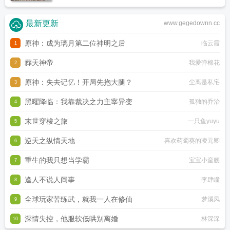
最新更新
www.gegedownn.cc
原神：成为璃月第二位神明之后
临云霞
1
葬天神帝
我爱弹棉花
2
原神：失去记忆！开局先抱大腿？
尘离是私宅
3
黑曜降临：我靠裁决之力主宰异变
孤独的乔治
4
末世穿梭之旅
一只鱼yuyu
5
逆天之纵情天地
喜欢药蜀葵的凌元卿
6
重生的我只想当学霸
宝宝小蛮腰
7
逢人不说人间事
李肆瞳
8
全球玩家苦练武，就我一人在修仙
梦溪凤
9
深情失控，他服软低哄别离婚
林深深
10