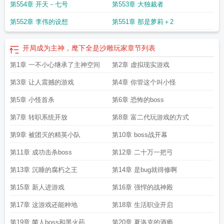
第554章 开天－七号
第553章 大独裁者
第552章 李伟的设想
第551章 那是萝莉＋2
开局成为主神，麾下全是沙雕玩家
章节列表
第1章 一不小心继承了主神空间
第2章 虚拟现实游戏
第3章 让人震撼的游戏
第4章 你管这个叫小怪
第5章 小怪首杀
第6章 恐怖的boss
第7章 转职系统开放
第8章 富二代玩游戏的方式
第9章 被团灭的精英小队
第10章 boss战开幕
第11章 成功击杀boss
第12章 二十万一把弓
第13章 沉睡的腐朽之王
第14章 是bug就得修啊
第15章 新人进游戏
第16章 强悍的战神殿
第17章 这游戏还能种地
第18章 生活职业开启
第19章 菌人boss和黑火药
第20章 夏洛克的酒瘾