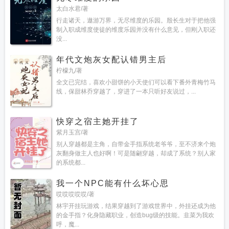
太白水君/著
行走诸天，遨游万界，无尽维度的乐园。殷长生对于把他强
制入职成维度使徒的维度乐园并没有什么意见，但刚入职还
没...
年代文炮灰女配认错男主后
柠檬九/著
全文已完结，喜欢小甜饼的小天使们可以看下番外青梅竹马
线，保甜林乔穿越了，穿进了一本只听好友说过，...
快穿之宿主她开挂了
紫月玉宫/著
别人穿越都是主角，自带金手指系统老爷爷，至不济来个炮
灰翻身做主人也好啊！可是随翩穿越，却成了系统？别人家
的系统都...
我一个NPC能有什么坏心思
哎哎哎哎哎/著
林宇开挂玩游戏，结果穿越到了游戏世界中，外挂还成为他
的金手指？化身隐藏职业，创造bug级的技能。韭菜为我欢
呼，魔...