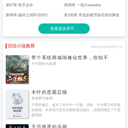
第97章 联手合作
第98章 一场大wawaha
第99章 破碎之域军功排行
第100章 帝皇的硬币搞毛哥的脚皮
查看更多章节...
完结小说推荐
www.gegedownn.cc
带个系统商城闯修仙世界，你怕不
不可爱的大叔/著
...
木叶的恶霸忍猫
卖身葬节操/著
千明穿越后，成为了木叶中一只猫。没错，卡卡西口中拦路
的黑猫。本来我只想安安静静度过猫生，没想到绑定了个恶
霸系统...
无尽维度的乐园