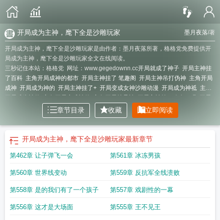
开局成为主神，麾下全是沙雕玩家
墨月夜落
/著
开局成为主神，麾下全是沙雕玩家是由作者：墨月夜落所著，格格党免费提供开
局成为主神，麾下全是沙雕玩家全文在线阅读。
三秒记住本站：格格党 网址：www.gegedownn.cc
开局就成了神子
开局主神挂
了百科
主角开局成神的都市
开局主神挂了 笔趣阁
开局主神吊打伪神
主角开局
成神
开局成为神的
开局主神挂了+
开局变成女神沙雕动漫
开局成为神祗
主角
开局成为神的
主角开局变成神的
主角开局就是神
开局主神挂了改名了吗
开局
主神挂了百度百科
开局成为主神
开局主神主神碎片
开局成为主角的小弟
麾下
章节目录
收藏
立即阅读
全是沙雕玩家免费阅读
开局主神炸了
开局主神挂了无弹窗
主神开局就挂了
麾
下全是沙雕玩家
主角开局就是主神的
开局成为主神，麾下全是沙雕玩家
最新章节
第462章 让子弹飞一会
第561章 冰冻男孩
第560章 世界线变动
第559章 反抗军全线溃败
第558章 是的我们有了一个孩子
第557章 戏剧性的一幕
第556章 这才是大场面
第555章 王不见王