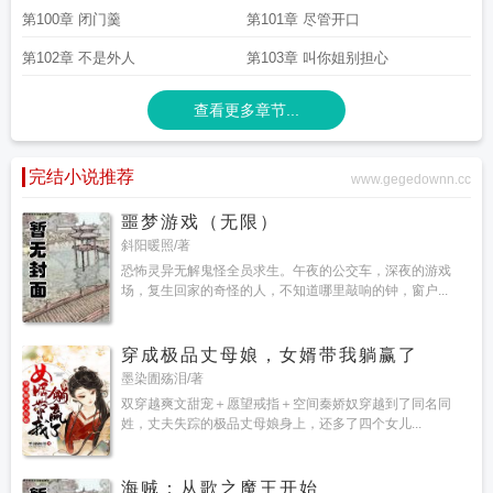
第100章 闭门羹
第101章 尽管开口
第102章 不是外人
第103章 叫你姐别担心
查看更多章节...
完结小说推荐
www.gegedownn.cc
噩梦游戏（无限）
斜阳暖照/著
恐怖灵异无解鬼怪全员求生。午夜的公交车，深夜的游戏
场，复生回家的奇怪的人，不知道哪里敲响的钟，窗户...
穿成极品丈母娘，女婿带我躺赢了
墨染圊殇泪/著
双穿越爽文甜宠＋愿望戒指＋空间秦娇奴穿越到了同名同
姓，丈夫失踪的极品丈母娘身上，还多了四个女儿...
海贼：从歌之魔王开始