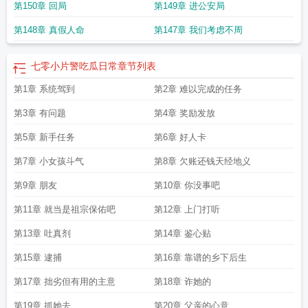
第150章 回局
第149章 进公安局
第148章 真假人命
第147章 我们考虑不周
七零小片警吃瓜日常
章节列表
第1章 系统驾到
第2章 难以完成的任务
第3章 有问题
第4章 奖励发放
第5章 新手任务
第6章 好人卡
第7章 小女孩斗气
第8章 欠账还钱天经地义
第9章 朋友
第10章 你没事吧
第11章 就当是祖宗保佑吧
第12章 上门打听
第13章 吐真剂
第14章 鉴心贴
第15章 逮捕
第16章 靠谱的乡下后生
第17章 拙劣但有用的主意
第18章 诈她的
第19章 抓她去
第20章 父亲的心意