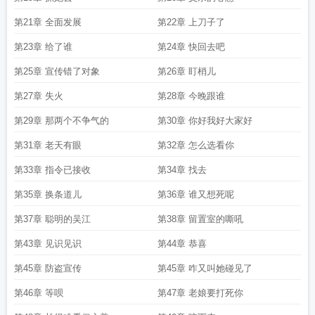
第21章 全面发展
第22章 上刀子了
第23章 给了谁
第24章 快回去吧
第25章 宣传错了对象
第26章 盯梢儿
第27章 失火
第28章 今晚跟谁
第29章 那两个不争气的
第30章 你好我好大家好
第31章 老天有眼
第32章 怎么选看你
第33章 指令已接收
第34章 找去
第35章 换条道儿
第36章 谁又想死呢
第37章 聪明的吴江
第38章 留置室的嘶吼
第43章 见识见识
第44章 恭喜
第45章 防盗宣传
第45章 咋又叫她碰见了
第46章 等呗
第47章 老娘要打死你