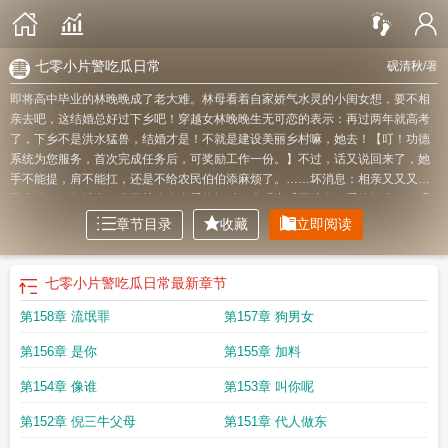
七零小片警吃瓜日常
砚清秋
/著
即将高中毕业的林晚晚成了老大难。林母看着自家娇气水灵的小闺女想，要不相
亲去吧，这结婚总好过下乡吧！穿越女林晚晚生无可恋的表示：再过两年就高考
了，下乡不是洪水猛兽，结婚才是！不就是建设美丽乡村嘛，她去！【叮！功德
系统为您服务，首次完成任务后，可奖励工作一份。】不过，话又说回来了，她
手不能提，肩不能扛，还是不给农民伯伯添麻烦了。……坏消息：相亲又又又又
又失败了！好消息：由于林晚晚在看热闹时，表现出乐于助人（爱管闲事）、观
察细致（喜欢找茬）、大胆求真（有系统外挂）等优良品质，被公安同志一眼相
章节目录
收藏
立即阅读
中，成为一名光荣的片区民警！林家人：……...
七零小公安的破案日常
七零年代
小片警
七零小片警吃瓜日常
最新章节
第158章 流氓罪
第157章 狗男女
第156章 是你
第155章 加料
第154章 像谁
第153章 叫你呢
第152章 倪三牛父母
第151章 代人做东