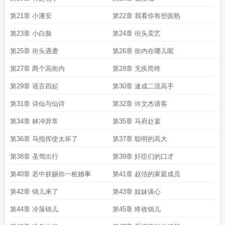
第21章 小潘安
第22章 我看你有些面熟
第23章 小白脸
第24章 街头卖艺
第25章 街头遇袭
第26章 衙内在哪儿呢
第27章 两个高衙内
第28章 无疾而终
第29章 谣言四起
第30章 速成二流高手
第31章 诗仙与仙诗
第32章 许文杰请客
第34章 林冲异常
第35章 马府赴宴
第36章 马指挥使太坏了
第37章 聪明的高大
第38章 圣驾出行
第39章 奸臣们的口才
第40章 若中朕赐你一桩婚事
第41章 赵佶的家庭成员
第42章 锦儿来了
第43章 姐妹谈心
第44章 冷落锦儿
第45章 终收锦儿