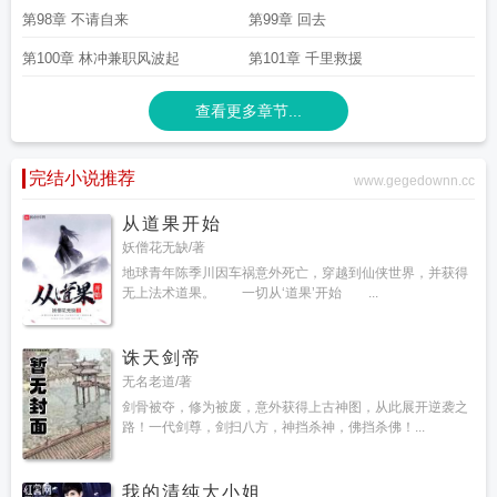
第98章 不请自来
第99章 回去
第100章 林冲兼职风波起
第101章 千里救援
查看更多章节...
完结小说推荐
www.gegedownn.cc
从道果开始
妖僧花无缺/著
地球青年陈季川因车祸意外死亡，穿越到仙侠世界，并获得
无上法术道果。 一切从‘道果’开始 ...
诛天剑帝
无名老道/著
剑骨被夺，修为被废，意外获得上古神图，从此展开逆袭之
路！一代剑尊，剑扫八方，神挡杀神，佛挡杀佛！...
我的清纯大小姐