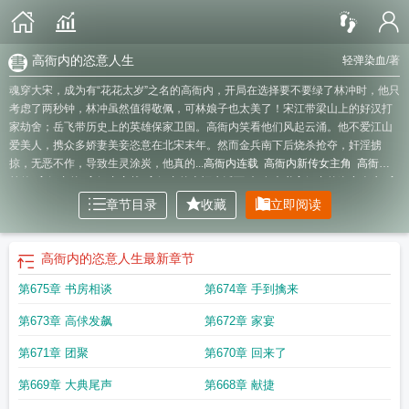
高衙内的恣意人生
轻弹染血
/著
魂穿大宋，成为有“花花太岁”之名的高衙内，开局在选择要不要绿了林冲时，他只
考虑了两秒钟，林冲虽然值得敬佩，可林娘子也太美了！宋江带梁山上的好汉打
家劫舍；岳飞带历史上的英雄保家卫国。高衙内笑看他们风起云涌。他不爱江山
爱美人，携众多娇妻美妾恣意在北宋末年。然而金兵南下后烧杀抢夺，奸淫掳
掠，无恶不作，导致生灵涂炭，他真的...
高衙内连载
高衙内新传女主角
高衙内
前传
高衙内的
高衙内穿越
高衙内的幸福生活百科
有声书高衙内的恣意人生
高
衙内不为人知的
高衙内新传免费阅读
高衙内是主角的
高衙内的恣意人生txt
高
章节目录
收藏
立即阅读
衙内的幸福生活
高衙内的恣意人生
最新章节
第675章 书房相谈
第674章 手到擒来
第673章 高俅发飙
第672章 家宴
第671章 团聚
第670章 回来了
第669章 大典尾声
第668章 献捷