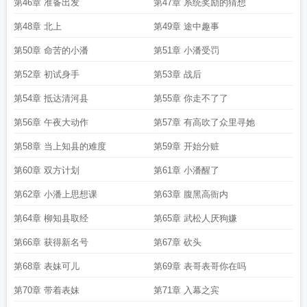
第46章 准备出发
第47章 系统奖励的猜想
第48章 北上
第49章 途中趣事
第50章 命苦的小潘
第51章 小潘受罚
第52章 初试身手
第53章 战后
第54章 抵达清河县
第55章 你走不了了
第56章 午夜大动作
第57章 有高吹了众里寻她
第58章 当上知县的难度
第59章 开始分赃
第60章 双方计划
第61章 小潘醒了
第62章 小潘上思想课
第63章 腹黑高衙内
第64章 柳知县取经
第65章 武松人厌狗嫌
第66章 获得新名号
第67章 砍头
第68章 表妹可儿
第69章 表哥表哥你在吗
第70章 带着表妹
第71章 入幕之宾