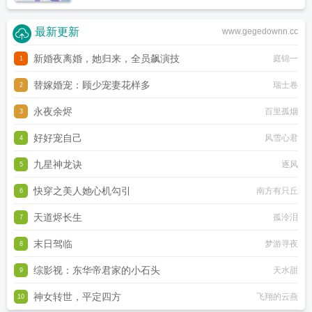
最新更新
www.gegedownn.cc
新婚夜离婚，她归来，全员飙演技
庭锦一
1
替嫁婚宠：顾少宠妻花样多
瑞士卷
2
永夜余烬
百里孤烟
3
好好宠自己
风雪心君
4
九星神龙诀
逐风
5
快穿之美人她心机勾引
南方有只丘
6
天道烬长生
孤泠泪
7
末日驾临
梦游寻夜
8
综影视：东华帝君家的小石头
天水甜
9
神女转世，平定四方
飞翔的云燕
10