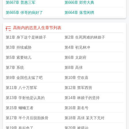
第667章 普惠三军
第666章 郊劳大典
第665章 俅哥的病好了
第664章 落雪闲绣
高衙内的恣意人生
章节列表
第1章 身下这个是林娘子
第2章 生死两难的林娘子
第3章 持续威胁
第4章 初见林冲
第5章 索要锦儿
第6章 太尉府
第7章 系统
第8章 高俅
第9章 金国也太猛了吧
第10章 空欢喜
第11章 八十万禁军
第12章 禁军西营
第13章 学射他是认真的
第14章 林娘子的坚持
第15章 蛐蛐王者
第16章 新名号
第17章 半个月后脱胎换骨
第18章 高俅 某天下无对
第19章 有起色了
第20章 被搭讪