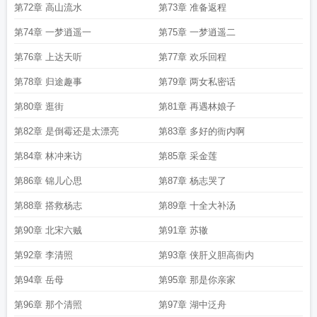
第72章 高山流水
第73章 准备返程
第74章 一梦逍遥一
第75章 一梦逍遥二
第76章 上达天听
第77章 欢乐回程
第78章 归途趣事
第79章 两女私密话
第80章 逛街
第81章 再遇林娘子
第82章 是倒霉还是太漂亮
第83章 多好的衙内啊
第84章 林冲来访
第85章 采金莲
第86章 锦儿心思
第87章 杨志哭了
第88章 搭救杨志
第89章 十全大补汤
第90章 北宋六贼
第91章 苏辙
第92章 李清照
第93章 侠肝义胆高衙内
第94章 岳母
第95章 那是你亲家
第96章 那个清照
第97章 湖中泛舟