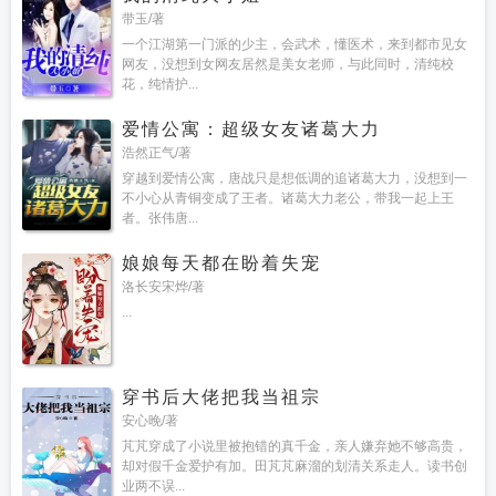
带玉/著
一个江湖第一门派的少主，会武术，懂医术，来到都市见女
网友，没想到女网友居然是美女老师，与此同时，清纯校
花，纯情护...
爱情公寓：超级女友诸葛大力
浩然正气/著
穿越到爱情公寓，唐战只是想低调的追诸葛大力，没想到一
不小心从青铜变成了王者。诸葛大力老公，带我一起上王
者。张伟唐...
娘娘每天都在盼着失宠
洛长安宋烨/著
...
穿书后大佬把我当祖宗
安心晚/著
芃芃穿成了小说里被抱错的真千金，亲人嫌弃她不够高贵，
却对假千金爱护有加。田芃芃麻溜的划清关系走人。读书创
业两不误...