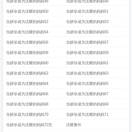
当妍珍成为沈耀的妈妈48
当妍珍成为沈耀的妈妈49
当妍珍成为沈耀的妈妈50
当妍珍成为沈耀的妈妈51
当妍珍成为沈耀的妈妈52
当妍珍成为沈耀的妈妈53
当妍珍成为沈耀的妈妈54
当妍珍成为沈耀的妈妈55
当妍珍成为沈耀的妈妈56
当妍珍成为沈耀的妈妈57
当妍珍成为沈耀的妈妈58
当妍珍成为沈耀的妈妈59
当妍珍成为沈耀的妈妈60
当妍珍成为沈耀的妈妈61
当妍珍成为沈耀的妈妈62
当妍珍成为沈耀的妈妈63
当妍珍成为沈耀的妈妈64
当妍珍成为沈耀的妈妈65
当妍珍成为沈耀的妈妈66
当妍珍成为沈耀的妈妈67
当妍珍成为沈耀的妈妈68
当妍珍成为沈耀的妈妈69
当妍珍成为沈耀的妈妈70
当妍珍成为沈耀的妈妈71
当妍珍成为沈耀的妈妈72完
沈耀番外