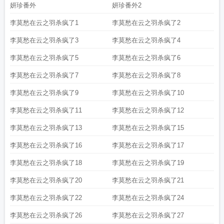
妍珍番外
妍珍番外2
李莫愁在云之羽杀疯了1
李莫愁在云之羽杀疯了2
李莫愁在云之羽杀疯了3
李莫愁在云之羽杀疯了4
李莫愁在云之羽杀疯了5
李莫愁在云之羽杀疯了6
李莫愁在云之羽杀疯了7
李莫愁在云之羽杀疯了8
李莫愁在云之羽杀疯了9
李莫愁在云之羽杀疯了10
李莫愁在云之羽杀疯了11
李莫愁在云之羽杀疯了12
李莫愁在云之羽杀疯了13
李莫愁在云之羽杀疯了15
李莫愁在云之羽杀疯了16
李莫愁在云之羽杀疯了17
李莫愁在云之羽杀疯了18
李莫愁在云之羽杀疯了19
李莫愁在云之羽杀疯了20
李莫愁在云之羽杀疯了21
李莫愁在云之羽杀疯了22
李莫愁在云之羽杀疯了24
李莫愁在云之羽杀疯了26
李莫愁在云之羽杀疯了27