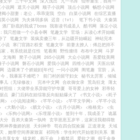
楼文学
三千中文网
深入浅出
九一书库
仙帝重生，我有一
三小说网
遮天小说网
顺子小说网
顶点小说网
畅想小说网
财阀小甜妻：老公，乖乖宠我
空白
白菜小说网
在综艺直播
精英小说网
为夫体弱多病
迟音（1v1）
笔下书小说
大秦第
酒厂卧底的我成了boss
我靠读书成圣人
酷书网
落尘小说
：我只想做一个小县令啊
笔趣文学
官场：从读心术开始崛
夺了
笔趣文学
装疯卖傻三年，从边疆开始崛起
神站完本
五小说
寒门官路2:权变
笔趣文学
前妻太撩人：傅总把持不
画家，有系统就是任性
笔看阁
野性缠绵
布布中文网
斗罗
文海阁
凳子小说网
265小说网
大众小说网
吾爱耽美网
锤子小说网
磐石小说网
爱我小说网
四维小说网
天医出狱
网
边疆来了个娇媳妇[年代]
一问小说网
阁笔趣
官阶，从
古今，我暴富不难吧？
前门村的留守妇女
秘书太厉害，倾城
事儿（无绿修改）
完本中文网
合欢御女录
荒岛狂龙
薄太
对照组：大佬带全系异能守护华夏
哥哥爱上的女神
邪帝轻
据点
豪门后妈在娃综靠反向贴贴爆火了
<书文小说>
<耗子
网>
<小说阅读网>
<芊芊小说>
<芊芊文学网>
<芊芊小说
>
<大鹅小说>
<腊文小说>
<古月小说网>
<格格党>
<虫
>
<乐狗小说网>
<乐埋屋小说>
签到十年，我成圣了
诡墓
大分
吾弟大秦第一纨绔
玄学崽崽五岁半，这家没我都得散
男神养傲娇的崽
天剑神帝
苟在四合院捡漏
正道潜龙
天域
天，她带空间养家致富
祁同伟：学生时代开始签到关系
重
会共享女友
镇龙棺，阎王命
上瘾禁忌
爱欲之潮
假千金身