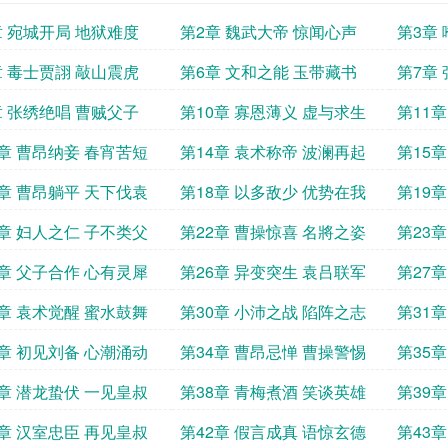
章 宛城开局 地狱难度
第2章 魏武大帝 惊闻心声
第3章
章 毒士贾詡 敲山震虎
第6章 文和之能 玉带藏书
第7章
章 张绣绝唱 曹贼父子
第10章 寡恩薄义 虚与求生
第11
3章 曹昂纳妾 春宵苦短
第14章 袁术称帝 波澜再起
第15
7章 曹昂躺平 天下伐袁
第18章 以多敌少 优势在我
第19
1章 妇人之仁 子不类父
第22章 曹操惊喜 名將之姿
第23
5章 父子合作 心有灵犀
第26章 异变突生 袁吕联军
第27
9章 袁术觉醒 蜜水鼓舞
第30章 小沛之战 陷阵之志
第31
3章 初见刘备 心潮涌动
第34章 曹昂忌惮 曹操警惕
第35
7章 潜龙蛰伏 一见皇叔
第38章 青梅煮酒 笑谈英雄
第39
1章 汉室忠臣 再见皇叔
第42章 假言成真 语惊玄德
第43