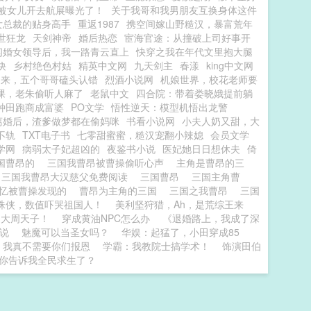
，被女儿开去航展曝光了！
关于我哥和我男朋友互换身体这件
女总裁的贴身高手
重返1987
携空间嫁山野糙汉，暴富荒年
世狂龙
天剑神帝
婚后热恋
宦海官途：从撞破上司好事开
闪婚女领导后，我一路青云直上
快穿之我在年代文里抱大腿
诀
乡村绝色村姑
精英中文网
九天剑主
春漾
king中文网
归来，五个哥哥磕头认错
烈酒小说网
机娘世界，校花老师要
课，老朱偷听人麻了
老鼠中文
四合院：带着娄晓娥提前躺
种田跑商成富婆
PO文学
悟性逆天：模型机悟出龙警
离婚后，渣爹做梦都在偷妈咪
书看小说网
小夫人奶又甜，大
不轨
TXT电子书
七零甜蜜蜜，糙汉宠翻小辣媳
会员文学
学网
病弱太子妃超凶的
夜鉴书小说
医妃她日日想休夫
倚
国曹昂的
三国我曹昂被曹操偷听心声
主角是曹昂的三
三国我曹昂大汉慈父免费阅读
三国曹昂
三国主角曹
失忆被曹操发现的
曹昂为主角的三国
三国之我曹昂
三国
蛛侠，数值吓哭祖国人！
美利坚狩猎，Ah，是荒综王来
，大周天子！
穿成黄油NPC怎么办
《退婚路上，我成了深
小说
魅魔可以当圣女吗？
华娱：起猛了，小田穿成85
，我真不需要你们报恩
学霸：我教院士搞学术！
饰演田伯
你告诉我全民求生了？