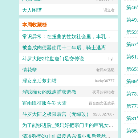
第4
天人图谱
误道者
第4
本周收藏榜
第5
常识异常：在扭曲的性奴社会里，丰乳肥臀的肉体会被强制凌辱，破坏，吞食，成为只为雄性服务的绝品肉便器
第5
被当成肉便器使用十二年后，骑士逃离了哥布林巢穴
Ren_Tor
第6
斗罗大陆2绝世唐门足交传说
小林牌黑暗打字机
hyh
第6
情花孽
老鸦奇遇记
淫女皇后萝莉塔
第6
lucky36777
淫贱痴女的残虐捕获调教
夜幕的狩猎者
第7
霍雨瞳征服斗罗大陆
百合痴女圣凌易
第7
斗罗大陆之极限后宫（无绿改）
3250027607
第8
为了能够进阶_我只好把宗门里的巨乳女修全操成精盆母猪
第8
清冷强势冰山仙母反杀东瀛小鬼后竟然要用窑姐都甘拜下风的潮喷白丝足穴来惩戒我？（无绿改）
怪ラスボスです