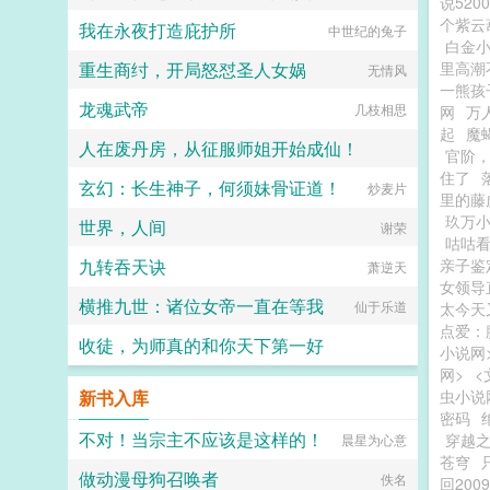
说5200
个紫云
我在永夜打造庇护所
中世纪的兔子
白金
重生商纣，开局怒怼圣人女娲
里高潮
无情风
一熊孩
龙魂武帝
几枝相思
网
万
起
魔
人在废丹房，从征服师姐开始成仙！
官阶
住了
玄幻：长生神子，何须妹骨证道！
伽蓝之梦
炒麦片
里的藤
玖万
世界，人间
谢荣
咕咕
九转吞天诀
亲子鉴
萧逆天
女领导
横推九世：诸位女帝一直在等我
仙于乐道
太今天
点爱：
收徒，为师真的和你天下第一好
小说网
网>
<
长涂山的黄金兽
新书入库
虫小说
密码
不对！当宗主不应该是这样的！
穿越
晨星为心意
苍穹
做动漫母狗召唤者
佚名
回20