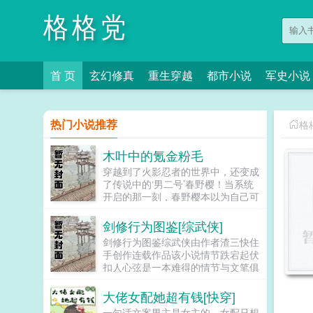
格格党
首 页
玄幻修真
重生穿越
都市小说
军史小说
热门小说推荐
格
木叶中的氪金粉毛
穿越到了火影忍者的世界中，还变成
了传说中的‘男二号’春野樱！当系统
开启的那一刻，春野樱本以为自己可
以就此崛起了！可是，谁能跟她解释
一下，为什么她都穿越了，居然还逃
剑修行为图鉴[综武侠]
不掉被支配的命运？看着自己那少的
剑修行为图鉴综武侠由作者渣三快住
可怜的资产，春野樱的心中瞬间泪流
手创作连载作品该小说情节跌宕起伏
满面我已经没钱守护木叶了...
扣人心弦是一本难得的情节与文笔俱
佳的好书919言情小说免费提供剑修
行为图鉴综武侠全文无弹窗的纯文字
大佬女配她超有钱[快穿]
在线阅读。...
一句话文案男主是女主的，女配只想