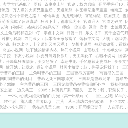
，玄学大佬杀疯了
臣服
议事桌上的
官途：权力巅峰
开局手搓歼10
野流香
万人嫌的大师兄重生后，天道跪舔
神医毒妃腹黑宝宝
镇南王
，挖笋挖出个青云之路！
修仙暴徒
九龙乾坤诀
官道雄途
镇国狂龙
盖
着苟着我成了反派真爱
狂医下山，都市我为王
官道升天
官道之破局
天玄诀
闪婚夜，残疾老公站起来了
师娘，你真美
迟音
官妻
太荒吞天
文主角后我和霸总he了
零点中文网
日复一日
乐文书库
真千金霸气
辣椒小说网
农门医女：我带着全家致富了
落秋中文网
大明：诏狱讲
蛇小说
蛟龙出渊，十个师姐又美又飒！
梦想小说网
被骂赔钱货，看我
奇热小说网
脱下她的情趣内衣
热门小说网
山雨欲来
十点半文学
失了控
书友小说网
我委身病娇反派后，男主黑化了
吞噬小说网
图谋
世：开局疯狂囤物资，美女急哭了
幸运书吧
千亿总裁宠妻成狂
夜夜文
网
放开她，让我来
遇初小说网
财阀小娇妻：叔，你要宠坏我了！
三
关于曹昂的三国
主角叫曹昂的三国
三国曹昂厉害吗
写曹昂的三国
三国时期曹昂的死因
曹昂之死三国志原文
三国我是曹昂兄弟
曹昂
娶了貂蝉
主角曹昂的三国
三国穿越曹昂被曹操偷听心声
我初代蜘
安之变
边关兵王
2005：从玩具厂到IP巨头
五代：我，郭荣长子
》
一不小心成为姐夫们的白月光（高干出轨nph）
重生之我用AI写
土转生后，我活成了世界bug
洪荒：从三清幼弟开始改命
各位道友
我被小花包围了
我在超凡里长生
1986：开局哑巴妻子
人在现代，