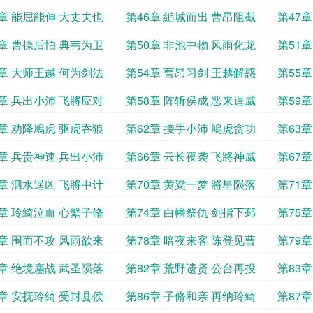
5章 能屈能伸 大丈夫也
第46章 縋城而出 曹昂阻截
第47
9章 曹操后怕 典韦为卫
第50章 非池中物 风雨化龙
第51
3章 大师王越 何为剑法
第54章 曹昂习剑 王越解惑
第55
7章 兵出小沛 飞將应对
第58章 阵斩侯成 恶来逞威
第59
1章 劝降鳩虎 驱虎吞狼
第62章 接手小沛 鳩虎贪功
第63
5章 兵贵神速 兵出小沛
第66章 云长夜袭 飞將神威
第67
9章 泗水逞凶 飞將中计
第70章 黄粱一梦 將星陨落
第71
3章 玲綺泣血 心繫子脩
第74章 白幡祭仇 剑指下邳
第75
7章 围而不攻 风雨欲来
第78章 暗夜来客 陈登见曹
第79
1章 绝境鏖战 武圣陨落
第82章 荒野遗贤 公台再投
第83
5章 安抚玲綺 受封县侯
第86章 子脩和亲 再纳玲綺
第87