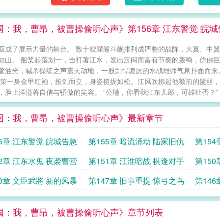
国：我，曹昂，被曹操偷听心声》第156章 江东警觉 皖城
面成了展示力量的舞台。 数十艘艨艟斗舰排列成严整的战阵，大翼、中翼
如山。 船桨起落划一，击打著江水，发出沉闷而富有节奏的轰鸣，仿佛巨
著油光，喊杀操练之声震天动地，一股剽悍凌厉的水战雄师气息扑面而来
孙策一身金甲红袍，按剑而立，身姿挺拔如松。江风吹拂起他额前的髮丝，
，脸上洋溢著自信与骄傲的笑容。 “公瑾，你看我江东儿郎，可雄壮否？” ..
国：我，曹昂，被曹操偷听心声》最新章节
56章 江东警觉 皖城告急
第155章 暗流涌动 陆家旧仇
第15
52章 江东水鬼 夜袭曹营
第151章 江淮暗战 棋逢对手
第15
48章 文臣武將 新的风暴
第147章 旧事重提 惊弓之鸟
第14
国：我，曹昂，被曹操偷听心声》章节列表