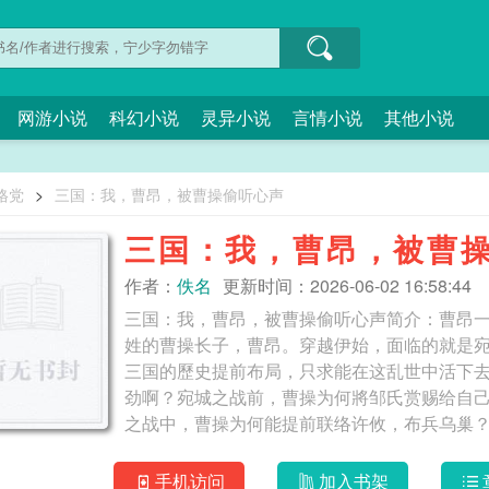
网游小说
科幻小说
灵异小说
言情小说
其他小说
格党
>
三国：我，曹昂，被曹操偷听心声
三国：我，曹昂，被曹
作者：
佚名
更新时间：2026-06-02 16:58:44
三国：我，曹昂，被曹操偷听心声简介：曹昂
姓的曹操长子，曹昂。穿越伊始，面临的就是
三国的歷史提前布局，只求能在这乱世中活下
劲啊？宛城之战前，曹操为何將邹氏赏赐给自
之战中，曹操为何能提前联络许攸，布兵乌巢？赤
我，曹昂，被曹操偷听心声
手机访问
加入书架