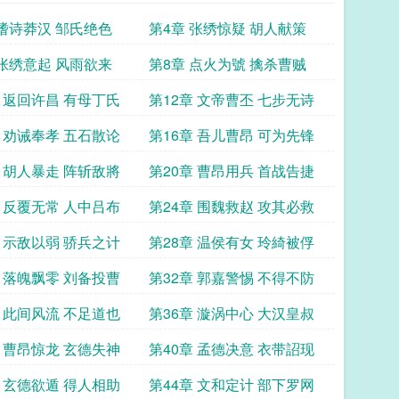
 嗜诗莽汉 邹氏绝色
第4章 张绣惊疑 胡人献策
 张绣意起 风雨欲来
第8章 点火为號 擒杀曹贼
章 返回许昌 有母丁氏
第12章 文帝曹丕 七步无诗
章 劝诫奉孝 五石散论
第16章 吾儿曹昂 可为先锋
章 胡人暴走 阵斩敌將
第20章 曹昂用兵 首战告捷
章 反覆无常 人中吕布
第24章 围魏救赵 攻其必救
章 示敌以弱 骄兵之计
第28章 温侯有女 玲綺被俘
章 落魄飘零 刘备投曹
第32章 郭嘉警惕 不得不防
章 此间风流 不足道也
第36章 漩涡中心 大汉皇叔
章 曹昂惊龙 玄德失神
第40章 孟德决意 衣带詔现
章 玄德欲遁 得人相助
第44章 文和定计 部下罗网