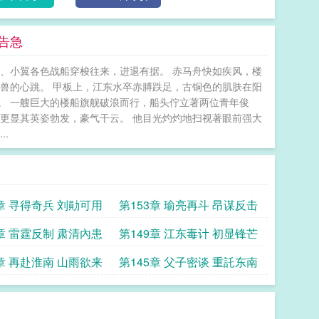
告急
、小翼各色战船穿梭往来，进退有据。 赤马舟快如疾风，楼
兽的心跳。 甲板上，江东水卒赤膊跌足，古铜色的肌肤在阳
。 一艘巨大的楼船旗舰破浪而行，船头佇立著两位青年俊
更显其英姿勃发，豪气干云。 他目光灼灼地扫视著眼前强大
.
4章 寻得奇兵 刘勛可用
第153章 瑜亮再斗 昂谋反击
0章 雷霆反制 肃清內患
第149章 江东毒计 初显锋芒
6章 再赴淮南 山雨欲来
第145章 父子密谈 重託东南