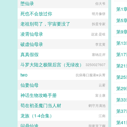
堕仙录
你大爷
第1
死也不会放过你
明月像饼
第5
老祖别苟了，宇宙要没了
拆蛋专家
第9
凌霄仙母录
这波·是啥
第1
破虚仙母录
李玄黄
真真假假
第1
塞纳左岸
斗罗大陆之极限后宫（无绿改）
3250027607
第2
two
抗病毒口服液w从菁
第2
仙妻仙母
云雾
第2
神话生物攻略手册
富士康
第3
苟在初圣魔门当人材
鹤守月满池
第3
龙族（1-4合集）
江南
第4
问鼎仙途
我要哭了啊