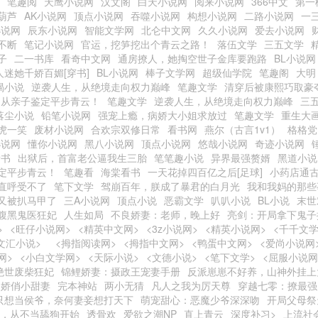
笔趣阅
天鹰小说网
汉文阁
白天小说网
阅来小说网
366中文
第一
葫芦
AK小说网
顶点小说网
吞噬小说网
构想小说网
二路小说网
一
小说网
辰东小说网
智能文学网
北仑中文网
久久小说网
爱去小说网
不断
笔记小说网
官运，挖笋挖出个青云之路！
落伍文学
三五文学
子
二一书库
看奇中文网
通房撩人，她掏空世子金库要跑路
BL小说网
人迷她千娇百媚[穿书]
BL小说网
棒子文学网
超级仙学院
笔趣阁
大明
蝎小说
逆袭人生，从绝境走向权力巅峰
笔趣文学
清穿后被康熙巧取豪
，从亲子鉴定平步青云！
笔趣文学
逆袭人生，从绝境走向权力巅峰
三
落尘小说
铅笔小说网
强宠上瘾，病娇大小姐求放过
笔趣文学
重生大
虎一笑
废材小说网
合欢宗双修日常
看书网
燕尔（古言1v1）
格格党
小说网
懂你小说网
黑八小说网
顶点小说网
悠哉小说网
奇迹小说网
看书
出狱后，首富老公逼我生三胎
笔笔趣小说
异界最强赘婿
黑道小说
定平步青云！
笔趣看
海棠看书
一天花掉四百亿之后[足球]
小药店通
直呼受不了
笔下文学
驾崩百年，朕成了暴君的白月光
我和我妈的那些
又被扒马甲了
三A小说网
顶点小说
恶霸文学
叭叭小说
BL小说
末世
腹黑鬼医狂妃
人生如局
不良娇妻：老师，晚上好
亮剑：开局拿下鬼子
>
<旺仔小说网>
<精英中文网>
<3z小说网>
<精英小说网>
<千千文学
文汇小说>
<拇指阅读网>
<拇指中文网>
<鸭蛋中文网>
<爱尚小说网
网>
<小白文学网>
<天际小说>
<文德小说>
<笔下文学>
<屈服小说网
绝世废柴狂妃
锦鲤娇妻：摄政王宠妻手册
反派崽崽不好养，山神外挂上
之娇俏小甜妻
完本神站
两小无猜
凡人之我为厉天尊
穿越七零：撩最强
只想当侯爷，奈何妻妾想打天下
萌宠甜心：恶魔少爷深深吻
开局父母祭
09，从不当舔狗开始
透骨欢
爱欲之潮NP
直上青云
深度补习>
上流社