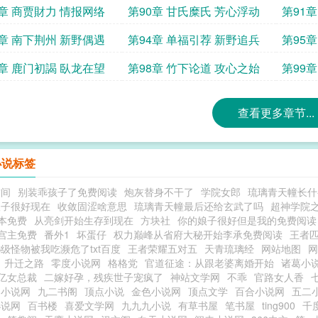
9章 商贾財力 情报网络
第90章 甘氏糜氏 芳心浮动
第91
3章 南下荆州 新野偶遇
第94章 单福引荐 新野追兵
第95
7章 鹿门初謁 臥龙在望
第98章 竹下论道 攻心之始
第99
查看更多章节...
小说标签
空间
别装乖孩子了免费阅读
炮灰替身不干了
学院女郎
琉璃青天幢长什
娘子很好现在
收敛固涩啥意思
琉璃青天幢最后还给玄武了吗
超神学院
本免费
从亮剑开始生存到现在
方块社
你的娘子很好但是我的免费阅读
宫主免费
番外1
坏蛋仔
权力巅峰从省府大秘开始李承免费阅读
王者
S级怪物被我吃濒危了txt百度
王者荣耀五对五
天青琉璃经
网站地图
网
升迁之路
零度小说网
格格党
官道征途：从跟老婆离婚开始
诸葛小
亿女总裁
二嫁好孕，残疾世子宠疯了
神站文学网
不乖
官路女人香
幻小说网
九二书阁
顶点小说
金色小说网
顶点文学
百合小说网
五二
小说网
百书楼
喜爱文学网
九九九小说
有草书屋
笔书屋
ting900
千