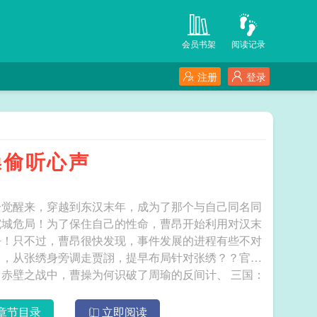
会员书架
阅读记录
注册
登录
操偷听心声
一觉醒来，穿越到东汉末年，成为了那个与自己同名同
宛城危局！为了保住自己的性命，曹昂开始利用对汉末
去！只不过，曹昂很快发现，事件发展的进程有些不对
己，从张绣身旁调走贾詡，提早布局针对张绣？？官渡
壁之战中，曹操为何识破了周瑜的反间计、 三国：
章节目录
立即阅读