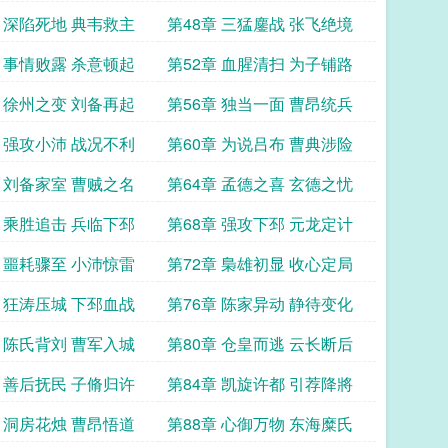
章 深陷死地 典韦救主
第48章 三猛鏖战 张飞绝境
章 事情败露 杀意顿起
第52章 血腥清扫 为子铺路
章 徐州之变 刘备再起
第56章 独当一面 曹昂统兵
章 强攻小沛 战况不利
第60章 为说吕布 曹典涉险
章 刘备家室 曹贼之名
第64章 孟德之喜 玄德之忧
章 乘胜追击 兵临下邳
第68章 强攻下邳 元龙定计
章 噩耗骤至 小沛惊雷
第72章 梟雄初显 收心定局
章 狂涛压城 下邳血战
第76章 陈家异动 静待变化
章 陈氏背刘 曹军入城
第80章 仓皇而逃 云长断后
章 善后抚民 子脩归许
第84章 凯旋许都 引荐降將
章 洞房花烛 曹昂悟道
第88章 心御万物 东海糜氏