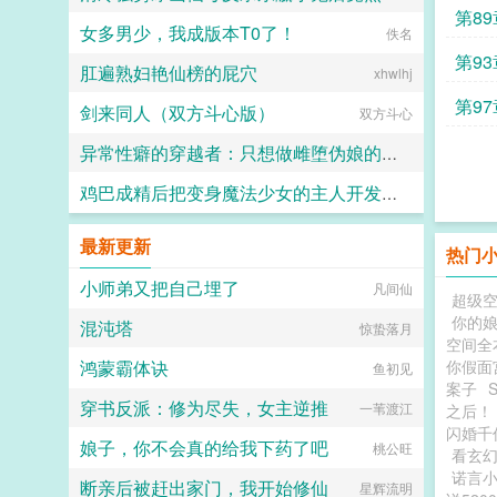
第8
女多男少，我成版本T0了！
kkkcccc
佚名
第9
肛遍熟妇艳仙榜的屁穴
xhwlhj
第9
剑来同人（双方斗心版）
双方斗心
异常性癖的穿越者：只想做雌堕伪娘的龙傲天
鸡巴成精后把变身魔法少女的主人开发成肉便器
角质忍者
小林牌黑暗打字机
最新更新
热门
小师弟又把自己埋了
凡间仙
超级
你的
混沌塔
惊蛰落月
空间全
鸿蒙霸体诀
你假面
鱼初见
案子
穿书反派：修为尽失，女主逆推
一苇渡江
之后！
闪婚千
娘子，你不会真的给我下药了吧
桃公旺
看玄
诺言
断亲后被赶出家门，我开始修仙
星辉流明