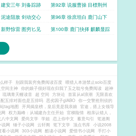
章 建安三年 刘备踪跡
第92章 说服曹操 目標荆州
章 泥途阻敌 剑动交心
第96章 徐庶坦白 鹿门山下
章 新野惊雷 图穷匕见
第100章 鹿门抉择 麒麟显踪
么样子
别跟我装穷免费阅读百度
喂猎人本游禁止solo百度
之空间主神
你的娘子很好现在归我了玉之耽兮免费阅读
超神
琉璃青天幢读音
超 空间
方块论
首富从al浪潮
无限喜欢
匹配五排对面也是五排吗
恶劣因子glABO
你一交警抢刑侦的
站tag地图
开局揭皇榜，皇后竟是我亲娘
官途，搭上女领导
说网
权力巅峰：从城建办主任开始
官梯险情
相亲认错人，
七八中文网
爱尚文学
学姐
恋上你中文
蓄意勾引
笔迷阁
小说网
锤子小说网
云轩阁
笔下文学
顶点书库
小说2008
度看小说网
303小说网
酷读小说网
爱惜书小说网
手打小