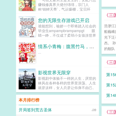
赚钱修真界大佬付绵绵，宗门人
称‘锦鲤天尊’，气运爆棚，宝贝环
身。不曾想渡劫后期一道天雷下去，
《三
付绵绵就被劈进了存放在须弥戒子角
您的无限生存游戏已开启
落里几本落了灰的狗血小说里，成为
浩渺江
谁能想到，喻娇一个即将踏入社会的
了书中的...
毕业生ampampbrampampgt 眼
船巍峨
睛一睁，不仅成了柔弱小女孩连世界
光下泛
都变了？！
杰。 
ampampbrampampgt 前有断肢
情系小青梅：腹黑竹马，强势宠
的舰队
残骸遍地，后有凶猛的野兽目露凶
...
光，她在末日一般的世界熬了七年
ampampbrampampgt 直到有一
《三
天耳边传来...
影视世界无限穿
第1
影视剧中体验不一样的人生，厌世的
林风在各种各样的世界里浪荡。人生
第1
就是这样，女人总是让你身不由己。
林风如是说。...
第1
本月排行榜
开局签到荒古圣体
J神
《三