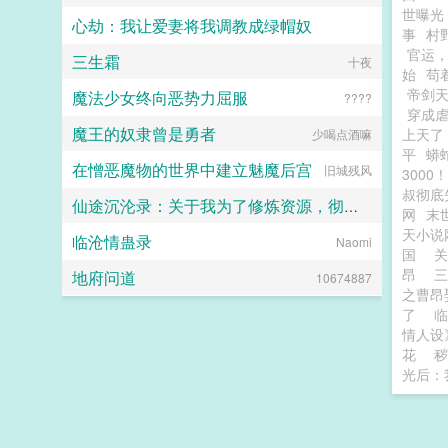
世曝光
心劫：我让爱妻将我调教成绿帽奴
事
村
官运
三生霜
Drowning Ocean
十夜
始
苟
帝剑
魔法少女终向恶势力屈服
????
穿成虐
魔王的奴隶曾是勇者
上天了
少喝点酒嘛
平
蟒
在憎恶魔物的世界中建立魅魔后宫
旧城残风
3000！
叔彻底
仙途沉沦录：关于我为了修炼资源，彻底恶堕成仙门母畜这件事
网
末
天小说
临沧情蛊录
画眉桃
Naomi
国
昂
地府问道
10674887
之曹昂
了
临
情人设
花
秽
光后：