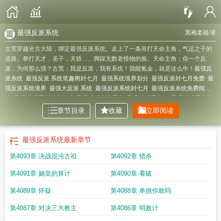
最强反派系统
黑袍老祖
/著
古荒穿越沧古大陆，绑定最强反派系统。走上了一条吊打天命主角，气运之子的
道路。拳打天才，圣子，天骄……脚踩无数老怪物的脸。天命主角：你一个反
派，为何那么强？古荒：我是反派，我有系统！我能氪金，就是这么牛！
最强反
派糸统
最强反派 系统笔趣阁封七月
最强系统境界划分
最强反派封七月免费
最
强反派系统境界
最强大反派 系统
最强反派系统封七月
最强反派糸统免费阅
读
最强反派系统百度百科
最强反派糸统系统
最强反派系统txt
最强反派系统百
科
最强反派系统境界划分
最强反派逆袭系统叶枫
最强反派 系统黑袍老祖免费
章节目录
收藏
立即阅读
阅读
最强反派大系统全文免费阅读
最强反派 系统作者封七月txt
最强反派的系
统
最强反套路系统漫画免费
最强反派系统漫画
最强反派系统
最新章节
第4093章 决战混沌古祖
第4092章 猎杀
第4091章 娲皇的算计
第4090章 看破
第4089章 怀疑
第4088章 单挑你敢吗
第4087章 对决三大教主
第4086章 明敌计