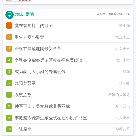
最新更新
www.gegedownn.cc
魔在镖局打工的日子
林小翰
1
重生九零小甜妻
素玉华兰
2
医权在握笔趣阁最新章节
大头小树
3
李毅秦冷婉秦远东医权在握免费阅读
大头小树
4
成为豪门大小姐的专属玩偶
羁南
5
九阳焚冥录
喵眯眯
6
系统之敌
笨笨的大笨龙
7
神医下山：美女总裁非我不嫁
月下无人
8
李毅秦冷婉秦远东医权在握小说御书屋
大头小树
9
一陆星光
炒番茄蛋
10