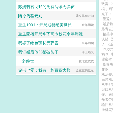
致富
苏婉若君戈野的免费阅读无弹窗
棺，阎
光了！
陆令筠程云朔
恶毒女配，外挂是七个哥哥
陆令筠程云朔
重返19
婚后
重生1991：开局迎娶绝美班长
余年周婉
路青云
重生豪雄开局拿下高冷校花余年周婉
精英
认错
我娶了绝色班长无弹窗
余年廖凌
余年周婉
了
老
PO文
我订婚后他们都破防了
海上焰火
妈咪
甜蜜蜜
一剑绝世
牧北牧依依
夜鉴
趣阁
穿书七零：我有一栋百货大楼
金克丝的救赎
戏从丧
民游戏
从丧尸
游戏从
丧尸末
作者帝
轮回从
挂机完