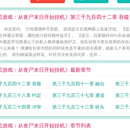
民游戏：从丧尸末日开始挂机》第三千九百四十二章 吞噬
。 休息室内。 方恒缓缓睁开双眼。 游戏提示在视网膜上迅速浮现。 【
之种通过吞噬，属性能力获得额外提升】。 【提示：玩家额外20%生命值
大概是罗伯斯基公子的私人教师兼贴身护卫，他告诉我卡莱尔老师的存在
什么来着？ 傅渊给长辈作陪的同时依然是平素的清冷调调，姚家几个表
心的。 听到柳诚基这样说，叶轩并没有觉得诧异，也并...
民游戏：从丧尸末日开始挂机》最新章节
千九百四十二章 吞噬
第三千九百四十一章 融合
第三千
千九百三十八章 约定
第三千九百三十七章 通道
第三千
千九百三十四章 冲突
第三千九百三十三章 砖头
第三千
民游戏：从丧尸末日开始挂机》章节列表