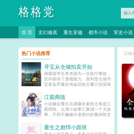
格格党
首 页
玄幻修真
重生穿越
都市小说
军史小说
热门小说推荐
格
寻宝从仓储拍卖开始
倒霉留学生李杰因为一次医疗事故，
意外获得了透视能力。美利坚仓储寻
宝黄金恶魔谷淘金回收古董计划深海
打捞旧时代宝藏这是一个小人物的成
长发家史各位书友要是觉得寻宝从仓
江菀商陆
储拍卖开始还不错的话请不要忘记向
小说嫡女重生后虐爆全家的主角是江
您QQ群和微博里的朋友推荐哦！...
菀商陆。点滴小故事汇聚成一个大故
事，不得不佩服作者西约的脑洞和文
笔，最重要的是能让读者理解小说所
表达的含义，主要讲述了...
重生之彪悍小跟班
每个人活在世上，多多少少总有磕