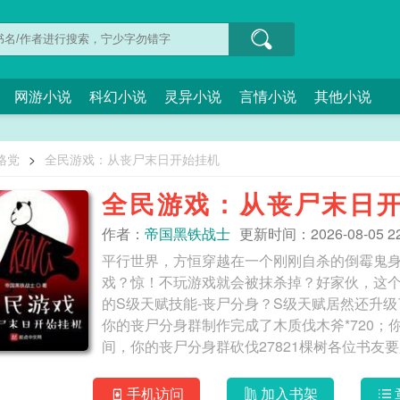
网游小说
科幻小说
灵异小说
言情小说
其他小说
格党
>
全民游戏：从丧尸末日开始挂机
全民游戏：从丧尸末日
作者：
帝国黑铁战士
更新时间：2026-08-05 22
平行世界，方恒穿越在一个刚刚自杀的倒霉鬼
戏？惊！不玩游戏就会被抹杀掉？好家伙，这
的S级天赋技能-丧尸分身？S级天赋居然还升
你的丧尸分身群制作完成了木质伐木斧*720；
间，你的丧尸分身群砍伐27821棵树各位书
手机访问
加入书架