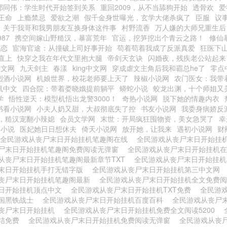
祁同伟：学生时代开始签到关系
重回2009，从不当舔狗开始
透骨欢
爱
王命
上瘾禁忌
爱欲之潮
假千金身世曝光，玄学大佬杀疯了
臣服
议
关于我哥和我男朋友互换身体这件事
村野流香
万人嫌的大师兄重生后
87
携空间嫁山野糙汉，暴富荒年
官运，挖笋挖出个青云之路！
修仙
热恋
宦海官途：从撞破上司好事开始
苟着苟着我成了反派真爱
狂医下
直上
快穿之我在年代文里抱大腿
帝剑天玄诀
闪婚夜，残疾老公站起来
中文网
九天剑主
春漾
king中文网
穿成虐文主角后我和霸总he了
零点
烈酒小说网
机娘世界，校花老师要上天了
辣椒小说网
农门医女：我带
鼠中文
四合院：带着娄晓娥提前躺平
蟒蛇小说
蛟龙出渊，十个师姐又
学
悟性逆天：模型机悟出龙警3000！
奇热小说网
脱下她的情趣内衣
书看小说网
小夫人奶又甜，大叔彻底失了控
书友小说网
我委身病娇反
，糙汉宠翻小辣媳
会员文学网
末世：开局疯狂囤物资，美女急哭了
幸
书小说
医妃她日日想休夫
倚天小说网
放开她，让我来
遇初小说网
财
全民游戏从丧尸末日开始挂机笔趣阁在线
全民游戏从丧尸末日开始挂
尸末日开始挂机笔趣阁免费阅读无弹窗
全民游戏从丧尸末日开始挂机
从丧尸末日开始挂机笔趣阁最新章节TXT
全民游戏从丧尸末日开始挂
末日开始挂机手打无错字版
全民游戏从丧尸末日开始挂机第三中文网
丧尸末日开始挂机笔趣阁最新
全民游戏从丧尸末日开始挂机全文免费
日开始挂机顶点中文
全民游戏从丧尸末日开始挂机TXT免费
全民游
国黑铁战士
全民游戏从丧尸末日开始挂机百度百科
全民游戏从丧尸
丧尸末日开始挂机
全民游戏从丧尸末日开始挂机免费全文阅读5200
结免费
全民游戏从丧尸末日开始挂机免费阅读无弹窗
全民游戏从丧