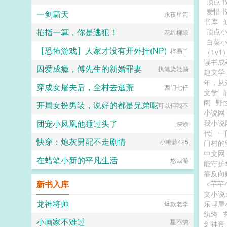
顶点
爱惜
一剑霸天
永夜星河
书库
掐指一算，你是逃犯！
顶点
花红柳绿
白菜
【恐怖游戏】人家才没有开外挂(NP)
梓易丫
（1v1
读书成
囚爱成瘾，傅先生的新婚罪妻
执笔染轻颜
趣文学
年，从
穿成女屠夫后，全村去逃荒
西门七仔
文学
阁
野
开局女扮男装，说好的都是兄弟呢
可以但我不
小说网
团宠小凤凰他睡过头了
我小说
深涂
代]
一
快穿：炮灰男配不走剧情
小糖蒜425
门村的
中文网
在蜡笔小新的平凡生活
悠哉游
能守护
靠反向
新书入库
<芊芊
文小说
龙神将帅
乐埋屋
爆款老李
纨绔
小画家不难过
星不鹄
剑神帝