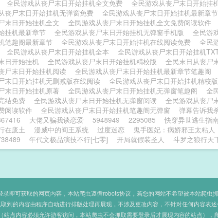
版
全民游戏从丧尸末日开始挂机全文免费
全民游戏从丧尸末日开始挂
从丧尸末日开始挂机无弹窗免费
全民游戏从丧尸末日开始挂机最新章
尸末日开始挂机全文
全民游戏从丧尸末日开始挂机全文免费阅读软件
始挂机最新章节
全民游戏从丧尸末日开始挂机无弹窗手机版
全民游
机笔趣阁最新章节
全民游戏从丧尸末日开始挂机在线阅读免费
全民
书
全民游戏从丧尸末日开始挂机全本
全民游戏从丧尸末日开始挂机TX
末日开始挂机
全民游戏从丧尸末日开始挂机精校版
全民末日从丧尸
丧尸末日开始挂机阅读
全民游戏从丧尸末日开始挂机最新章节笔趣阁
尸末日开始挂机无删减版在线阅读
全民游戏从丧尸末日开始挂机精校
尸末日开始挂机原著
全民游戏从丧尸末日开始挂机无弹窗笔趣阁
全
完结免费
全民游戏从丧尸末日开始挂机无弹窗阅读
全民游戏从丧尸
费阅读软件
全民游戏从丧尸末日开始挂机笔趣阁无弹窗
弹幕告诉我
867416
大佬又骗我谈恋爱
5948949
2295085
快穿异世逃生指
行在废土
漫威中的阎王系统
过度迷恋
鬼手医妃：病娇邪王太粘人
738489
年代文极品演技不行[七零]
开局就假装圣人
斗罗之狼行天
即可获取的网页内容，本站爬虫遵循robots协议，若您的网站不希望被本站爬虫抓取，可
抓取到的内容由程序自动进行排版处理再展现，不涉及更改内容，不针对任何内容表述
（站点内容必须允许游客访问，本站爬虫不会抓取需要登录后才展现内容的站点），