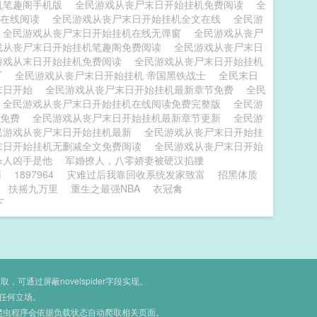
机笔趣阁手机版
全民游戏从丧尸末日开始挂机免费阅读
全
节在线阅读
全民游戏从丧尸末日开始挂机全文在线
全民游
全民游戏从丧尸末日开始挂机在线无弹窗
全民游戏从丧尸
戏从丧尸末日开始挂机笔趣阁免费阅读
全民游戏从丧尸末日
游戏从末日开始挂机免费阅读
全民游戏从丧尸末日开始挂机
T
全民游戏从丧尸末日开始挂机 帝国黑铁战士
全民末日
末日开始
全民游戏从丧尸末日开始挂机最新章节免费
全民
全民游戏从丧尸末日开始挂机在线阅读免费完整版
全民游
版免费
全民游戏从丧尸末日开始挂机最新章节更新
全民游
民游戏从丧尸末日开始挂机最新
全民游戏从丧尸末日开始挂
末日开始挂机无删减全文免费阅读
全民游戏从丧尸末日开始
杀人凶手是他
军婚撩人，八零娇妻被硬汉掐腰
南
1897964
灾难过后我靠回收系统发家致富
招黑体质
扶摇九万里
重生之最强NBA
衣冠禽
下
通过屏蔽novelspider字段实现。
任何立场。
爬虫程序会依据负载状态自动爬取相关页面。