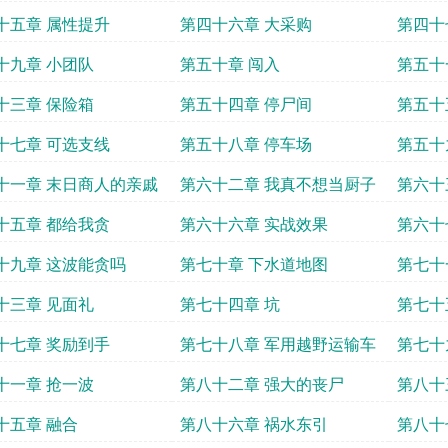
十五章 属性提升
第四十六章 大采购
第四十
十九章 小团队
第五十章 闯入
第五十
十三章 保险箱
第五十四章 停尸间
第五十
十七章 可选支线
第五十八章 停车场
第五十
十一章 末日商人的亲戚
第六十二章 我真不想当厨子
第六十
十五章 都给我贪
第六十六章 实战效果
第六十
镇
十九章 这波能贪吗
第七十章 下水道地图
第七十
十三章 见面礼
第七十四章 坑
第七十
十七章 奖励到手
第七十八章 军用越野运输车
第七十
十一章 抢一波
第八十二章 强大的丧尸
第八十
士兵
十五章 融合
第八十六章 祸水东引
第八十