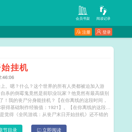
会员书架
阅读记录
注册
登录
开始挂机
:46:06
身上。嗯？什么？这个世界的所有人类都被迫加入游
个自杀的倒霉鬼竟然是前职业玩家？他竟然有最高级别
级了！我的丧尸分身能挂机？【在你离线的这段时间，
你获得基础制作经验值：1921】。【在你离线的这段时
友要是觉得《全民游戏：从丧尸末日开始挂机》还不错的
话请不要忘记向您QQ群和微博里的朋友推荐哦！ 全民游戏：从丧尸末日开始挂机
章节目录
立即阅读