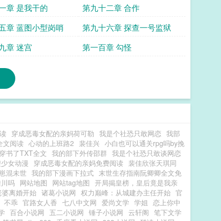
一章 是我干的
第九十二章 合作
五章 蓝图小型岗哨
第九十六章 探查一号监狱
九章 迷宫
第一百章 勾怪
读
穿成恶毒女配的亲妈荷可勒
我是个社恐只敢网恋
我部
全文阅读
心动的上班路2
裴佳兴
小白也可以通关rpg吗by挽
穿书了TXT全文
我的部下外传邵群
我是个社恐只敢谈网恋
鲤少女动漫
穿成恶毒女配的亲妈免费阅读
裴佳欣张天琪同
崽混未世
我的部下漫画下拉式
末世生存指南阮卿卿全文免
陆川吗
网站地图
网站tag地图
开局揭皇榜，皇后竟是我亲
老婆离婚开始
诸葛小说网
权力巅峰：从城建办主任开始
官
不乖
官路女人香
七八中文网
爱尚文学
学姐
恋上你中
学
百合小说网
五二小说网
锤子小说网
云轩阁
笔下文学