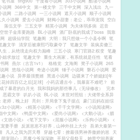
笔书屋
ting900
千度看小说网
303小说网
酷读小说网
小说网
366中文
第一楼文学
三千中文网
深入浅出
九一
小说网
二路小说网
一三小说网
遮天小说网
顺子小说网
久久小说网
爱去小说网
财阀小甜妻：老公，乖乖宠我
空白
！
落伍文学
三五文学
精英小说网
为夫体弱多病
迟音
空世子金库要跑路
BL小说网
酒厂卧底的我成了boss
我靠
学网
超级仙学院
笔趣阁
大明：我只想做一个小县令啊
笔
笔趣文学
清穿后被康熙巧取豪夺了
笔趣文学
装疯卖傻三
人生，从绝境走向权力巅峰
三五小说
寒门官路2:权变
笔趣
小姐求放过
笔趣文学
重生大画家，有系统就是任性
笔看
书网
燕尔（古言1v1）
格格党
文海阁
凳子小说网
265
说网
悠哉小说网
奇迹小说网
锤子小说网
磐石小说网
爱
笔趣小说
异界最强赘婿
黑道小说网
边疆来了个娇媳妇[年
天花掉四百亿之后[足球]
小药店通古今，我暴富不难吧？
前
成了暴君的白月光
我和我妈的那些事儿（无绿修改）
完本
恶霸文学
叭叭小说
BL小说
末世对照组：大佬带全系异
：老师，晚上好
亮剑：开局拿下鬼子据点
豪门后妈在娃综
<3z小说网>
<精英小说网>
<千千文学网>
<小说阅读网>
指中文网>
<鸭蛋中文网>
<爱尚小说网>
<大鹅小说>
<腊
<文德小说>
<笔下文学>
<屈服小说网>
<乐狗小说网>
<
王宠妻手册
反派崽崽不好养，山神外挂上大分
吾弟大秦第一
猜
凡人之我为厉天尊
穿越七零：撩最强男神养傲娇的崽
天
萌宠甜心：恶魔少爷深深吻
开局父母祭天，她带空间养家