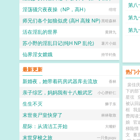
第八
淫荡骚穴夜夜操（NP，高H）
侜竹
绾绾
第九
师兄们各个如狼似虎 (高H 高辣 NP)
黑暗森林
第九
活在淫乱的世界
黄牌九
苏小野的淫乱日记(纯H NP 乱伦)
薯片小姐
仙界淫女嫦娥
持竿钓鱼
最新更新
热门
新婚夜，她带着药房武器库去流放
香林
裴佳
下的部
亲子综艺，妈妈我有十八般武艺
小心胖虾仁
星弦
生生不灭
被认回
狮子东
框
我
末世丧尸皇快穿了
林林敬致
费阅读
娘
官
星际：从清洁工开始
大嘴虾
梯险情
文
蓄
末世穿梭之旅
一只鱼yuyu