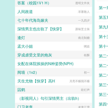
答案（校园1V1 H）
透明文件夹
第一
人间政道
岑寨散人
第五
七十年代海岛嫁夫
一九四夕
第九
深情男主也出轨了【快穿】
原味芝士块
第十
逢灯
南北制糖
孟大小姐
第十
惘若
穿成虐受文里的炮灰
枝酥
第二
女配在体院挨操的N种姿势(NPH)
第二
阋墙（1v2）
黑加黑等于灰
初一
第二
天生尤物【快穿】高H
月亮不睡我不睡
第三
囚鹤
听灯声
第三
（影视同人）勾引深情男主（出轨h）
第四
门卫老李
老李江雪
大李子