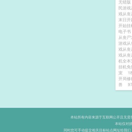
无错
民游戏
戏从丧
末日开
开始挂
电子
从丧尸
游戏从
戏从丧
戏从丧
机全本
挂机免
宠
1
开局修
兽
9
本站所有内容来源于互联网公开且无需登录
本站仅对
同时您可手动提交相关目标站点网址给我们