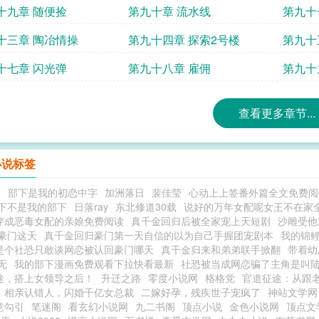
十九章 随便捡
第九十章 流水线
第九十
十三章 陶冶情操
第九十四章 探索2号楼
第九十
十七章 闪光弹
第九十八章 雇佣
第九十
查看更多章节...
小说标签
庆
部下是我的初恋中字
加洲落日
裴佳莹
心动上上签番外篇全文免费阅
下不是我的部下
日落ray
东北修道30载
说好的万年女配呢女王不在家
穿成恶毒女配的亲娘免费阅读
真千金回归后被全家宠上天短剧
沙雕受他
豪门这天
真千金回归豪门第一天自信的以为自己手握团宠剧本
我的锦
是个社恐只敢谈网恋被认回豪门哪天
真千金归来和弟弟联手掀翻
带着幼
无
我的部下漫画免费观看下拉快看最新
社恐被当成网恋骗了主角是叫
途，搭上女领导之后！
升迁之路
零度小说网
格格党
官道征途：从跟
相亲认错人，闪婚千亿女总裁
二嫁好孕，残疾世子宠疯了
神站文学网
意勾引
笔迷阁
看玄幻小说网
九二书阁
顶点小说
金色小说网
顶点文