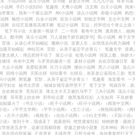
书库
小说2008
诺言小说网
百书楼
喜爱文学网
九九九小说
有草书屋
书小说网
手打小说5200
笔趣阅
天鹰小说网
汉文阁
白天小说网
阅来
仙帝重生，我有一个紫云葫芦
AK小说网
顶点小说网
吞噬小说网
构想
小说网
畅想小说网
白金小说网
辰东小说网
智能文学网
北仑中文网
小说网
在综艺直播里高潮不断
笔记小说网
官运，挖笋挖出个青云之路
）
笔下书小说
大秦第一熊孩子
二一书库
看奇中文网
通房撩人，她掏
圣人
酷书网
落尘小说网
万人迷她千娇百媚[穿书]
BL小说网
棒子文
官场：从读心术开始崛起
魔蝎小说
逆袭人生，从绝境走向权力巅峰
边疆开始崛起
神站完本
官阶，从亲子鉴定平步青云！
笔趣文学
逆袭
前妻太撩人：傅总把持不住了
落尘小说
铅笔小说网
强宠上瘾，病娇大
性缠绵
布布中文网
斗罗里的藤虎一笑
废材小说网
合欢宗双修日常
看
大众小说网
吾爱耽美网
玖万小说网
懂你小说网
黑八小说网
顶点小
网
四维小说网
天医出狱
咕咕看书
出狱后，首富老公逼我生三胎
笔
问小说网
阁笔趣
官阶，从亲子鉴定平步青云！
笔趣看
海棠看书
一
留守妇女
秘书太厉害，倾城女领导直呼受不了
笔下文学
驾崩百年，朕
合欢御女录
荒岛狂龙
薄太太今天又被扒马甲了
三A小说网
顶点小说
华夏
哥哥爱上的女神
邪帝轻点爱：腹黑鬼医狂妃
人生如局
不良娇妻
贴贴爆火了
<书文小说>
<耗子小说网>
<旺仔小说网>
<精英中文网>
小说>
<芊芊文学网>
<芊芊小说网>
<文汇小说>
<拇指阅读网>
<拇
>
<古月小说网>
<格格党>
<虫虫小说网>
<小白文学网>
<天际小说>
小说>
签到十年，我成圣了
诡墓密码
绝世废柴狂妃
锦鲤娇妻：摄政
玄学崽崽五岁半，这家没我都得散
穿越之娇俏小甜妻
完本神站
两小无
苟在四合院捡漏
正道潜龙
天域苍穹
只想当侯爷，奈何妻妾想打天下