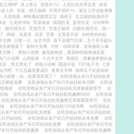
欲之潮NP
直上青云
深度补习>
上流社会共享女友
镇龙
事桌上的
官途：权力巅峰
开局手搓歼10，被女儿开去航展曝
，天道跪舔
神医毒妃腹黑宝宝
镇南王
女总裁的贴身高手
暴徒
九龙乾坤诀
官道雄途
镇国狂龙
盖世狂龙
天剑神帝
山，都市我为王
官道升天
官道之破局
闪婚女领导后，我一
了
师娘，你真美
迟音
官妻
太荒吞天诀
乡村绝色村姑
中文网
日复一日
乐文书库
真千金霸气归来，五个哥哥磕头
着全家致富了
落秋中文网
大明：诏狱讲课，老朱偷听人麻
美又飒！
梦想小说网
被骂赔钱货，看我种田跑商成富婆
热门小说网
山雨欲来
十点半文学
离婚后，渣爹做梦都在偷
派后，男主黑化了
吞噬小说网
图谋不轨
TXT电子书
七零
运书吧
千亿总裁宠妻成狂
夜夜文学网
病弱太子妃超凶的
阀小娇妻：叔，你要宠坏我了！
全民游戏从末日开始挂机笔
机完整版免费
全民游戏从丧尸末日开始挂机奇书网
全民游
在线阅读
全民游戏从丧尸末日开始挂机无弹窗最新章节
全
机在线
全民游戏从丧尸末日开始挂机笔趣阁5200
全民游戏
全民游戏从丧尸末日开始挂机笔趣阁无弹窗最新章节
全民
阅读
全民游戏从丧尸末日开始挂机123读书网
全民游戏从
戏从丧尸末日开始挂机无弹窗
全民游戏从丧尸末日开始挂机
末日开始挂机
全民游戏从丧尸末日开始挂机全本免费
全民
全民游戏从丧尸末日开始挂机免费
全民游戏从丧尸末日开始
尸末日开始挂机笔趣阁
全民游戏从丧尸末日开始挂机笔趣阁