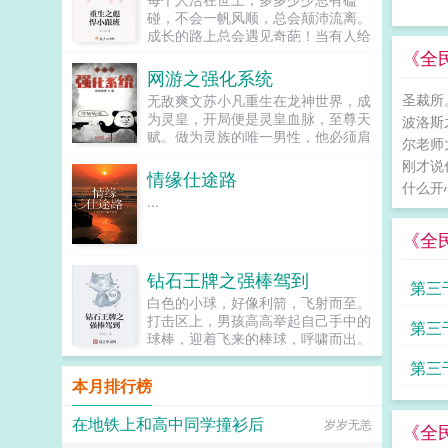
碰，不会一帆风顺，总会颠沛流离。
成长的路上总会遇见奇葩！当有人给
你一巴掌，你忍，再给你一脚，你还
《全
是忍，把你拉到墙角，撞得头破血
网游之强化系统
流，你还能忍吗？宁冰儿重生回来
圣裁所
无敌爽文苏小凡重生在龙神世界，成
了，她血洗前世耻辱，来围观她是如
为灵皇，开局便是灵皇血脉，至尊天
波洛斯
何走向幸福的康庄大道吧！...
赋。做为灵族的唯一男性，他必须肩
尔老师
负起壮大灵族的重任。强化系统激
刚才说
活，强化属性强化装备强化技能一切
情缘仕途路
什么开
皆可强化！神级玩家泥马，一个小兵
...
就把我们十万精兵给灭了？书友群
707303650...
《全
钻石王牌之强棒驾到
第三
白色的小球，好像利箭，飞射而至。
打击区上，男孩高高举起自己手中的
第三
球棒，迎着飞来的棒球，呼啸而出。
这是一个棒球男孩，逐梦甲子园的故
第三
事！这也是一个替补投手，在高中迎
本月排行榜
来新生的故事！...
在地铁上和高中同学撞衫后
岁岁无恙
《全