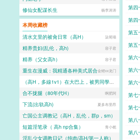
第四
修仙女配谋长生
杨李涛涛
第四
本周收藏榜
第五
清水文里的被肏日常（高H）
柒尾喵
第五
精养贵妇(乱伦，高h)
容子君
第六
精养（父女高h）
容子君
第六
重生在漫威：我精通各种美式居合
金鲤xx龙门
（高H，多線1v1）在大巴上，被男同學發現的秘密……
第六
合不拢腿（80年代H）
啊肥阿
长安
第七
下流(出轨高h)
夏多布里昂
第七
亡国公主调教记（高H，乱伦，群p，sm）
第八
短篇淫笔录（ 高h np合集）
云上观鲸
青小栀
第八
淫乱少女调教日记（纯肉/高H/第一人称）