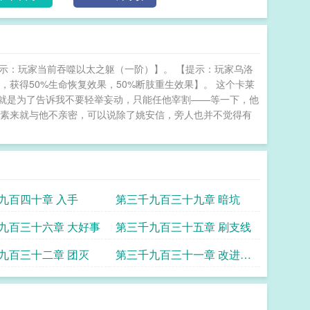
提示：玩家当前吞噬以太之躯（一阶）】。 【提示：玩家乌洛
，获得50%生命恢复效果，50%断肢重生效果】。 这个卡莱
就是为了告诉我不要轻举妄动，只能任他宰割——等一下，他
哥素来就与他不亲密，可以说除了姚安信，旁人也并不觉得有
九百四十章 入手
第三千九百三十九章 暗坑
九百三十六章 大好事
第三千九百三十五章 刷支线
九百三十二章 团灭
第三千九百三十一章 改进方
案