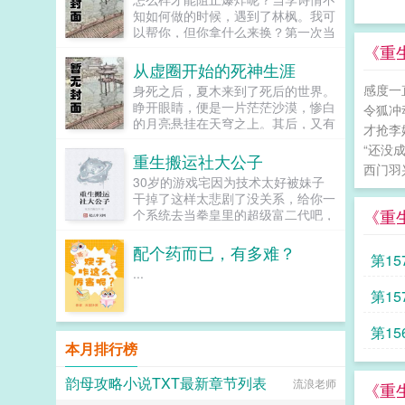
的，特别强壮的基础属性一路狂飙！
却没想会落入情网，心悸心动，慢慢
知如何做的时候，遇到了林枫。我可
玩家A那野怪的前缀有两百多米那么
上瘾。...
以帮你，但你拿什么来换？第一次当
长？！玩家B那野怪灭了我们八家公
交换师的林风还没有多少经验，所以
《重
会！简直不是人？！玩家C尼玛，那
他直接错误的来到了赵公子的面前。
从虚圈开始的死神生涯
家伙又来屠城了，还让人活吗？！陆
来都来了，打一顿再走吧。林枫抄起
晨全球的小朋友们，你们是不是有很
感度一
身死之后，夏木来到了死后的世界。
了啤酒瓶淡淡的说道你特么也配姓
多的问号？...
睁开眼睛，便是一片茫茫沙漠，惨白
令狐冲
赵？各位书友要是觉得电影世界交换
的月亮悬挂在天穹之上。其后，又有
师还不错的话请不要忘记向您QQ群
才抢李
一只通体白色的怪物向着自己动攻
和微博里的朋友推荐哦！...
“还没
击。就在夏木以为自己要死了的时
重生搬运社大公子
西门羽
候，一名穿着黑衣，手持长刀的身影
30岁的游戏宅因为技术太好被妹子
出现，解决了怪物。一切，都在向着
干掉了这样太悲剧了没关系，给你一
好的方向展。结果没有想到，一个更
《重
个系统去当拳皇里的超级富二代吧，
大的怪物出现，还没有等到他问清楚
还有个漂亮能干的亲妹妹哟为了保住
救了自己的男子姓名，对方就死了。
有妹有房，父母双亡的幸福生活，主
配个药而已，有多难？
为了活下去，夏木只能够拾起男子留
第15
角只好不停的穿越到各种游戏动漫电
下的长刀，选择战斗。他不知道，当
...
影的世界里，学习技能并吸收强大的
他握上这柄刀的时候，他就已经成为
第15
血脉壮大自己...
了死神！从虚圈到尸魂界，从远征军
到护廷十三队。这是属于夏木的死神
第15
生涯！（注虚圈只是刚开始的出生
本月排行榜
点，不会持续太久，很快就会进入尸
魂界。）（注2主角只看过动画，所
韵母攻略小说TXT最新章节列表
以只知道动画之中出现过的剧情，以
流浪老师
《重
及那些原创TV的剧情，并不知道官