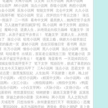
笔趣阅
天鹰小说网
汉文阁
白天小说网
阅来小说网
紫云葫芦
AK小说网
顶点小说网
吞噬小说网
构想小说网
白金小说网
辰东小说网
智能文学网
北仑中文网
久久小说
里高潮不断
笔记小说网
官运，挖笋挖出个青云之路！
落伍
一熊孩子
二一书库
看奇中文网
通房撩人，她掏空世子金库
网
万人迷她千娇百媚[穿书]
BL小说网
棒子文学网
超级仙
起
魔蝎小说
逆袭人生，从绝境走向权力巅峰
笔趣文学
清
官阶，从亲子鉴定平步青云！
笔趣文学
逆袭人生，从绝境
住了
落尘小说
铅笔小说网
强宠上瘾，病娇大小姐求放过
里的藤虎一笑
废材小说网
合欢宗双修日常
看书网
燕尔
网
玖万小说网
懂你小说网
黑八小说网
顶点小说网
悠哉
狱
咕咕看书
出狱后，首富老公逼我生三胎
笔笔趣小说
异
从亲子鉴定平步青云！
笔趣看
海棠看书
一天花掉四百亿
倾城女领导直呼受不了
笔下文学
驾崩百年，朕成了暴君的白
薄太太今天又被扒马甲了
三A小说网
顶点小说
恶霸文学
叭
轻点爱：腹黑鬼医狂妃
人生如局
不良娇妻：老师，晚上好
耗子小说网>
<旺仔小说网>
<精英中文网>
<3z小说网>
<精
说网>
<文汇小说>
<拇指阅读网>
<拇指中文网>
<鸭蛋
<虫虫小说网>
<小白文学网>
<天际小说>
<文德小说>
<笔
诡墓密码
绝世废柴狂妃
锦鲤娇妻：摄政王宠妻手册
反派崽
得散
穿越之娇俏小甜妻
完本神站
两小无猜
凡人之我为厉
天域苍穹
只想当侯爷，奈何妻妾想打天下
萌宠甜心：恶魔
系
重回2009，从不当舔狗开始
透骨欢
爱欲之潮NP
直上青