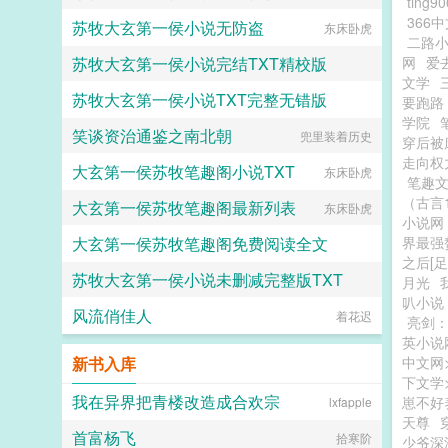
ting90
366
苏牧大玄第一侯小说无防盗
东床卧虎
二路
苏牧大玄第一侯小说完结TXT精校版
网
爱
文学
苏牧大玄第一侯小说TXT完整无错版
东床卧虎
要跑路
学院
笑谈资治通鉴之南北朝
兜里装着历史
东床卧虎
穿后被
走向权
大玄第一侯苏牧笔趣阁小说TXT
东床卧虎
笔趣
（古言1
大玄第一侯苏牧笔趣阁最新列表
东床卧虎
小说网
大玄第一侯苏牧笔趣阁免费阅读全文
界最强
之后[足
苏牧大玄第一侯小说未删减完整版TXT
东床卧虎
月光
叭小说
风流俏佳人
东床卧虎
着花迟
亮剑
英小说
新书入库
中文网
下文学
我在异界把青楼改造成合欢宗
崽不好
lxfapple
天尊
首富杨飞
拾寒阶
少爷深