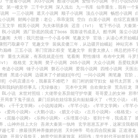
0
千度看小说网
303小说网
酷读小说网
爱惜书小说网
手打小说5200
中文
第一楼文学
三千中文网
深入浅出
九一书库
仙帝重生，我有一个
小说网
一三小说网
遮天小说网
顺子小说网
顶点小说网
畅想小说网
去小说网
财阀小甜妻：老公，乖乖宠我
空白
白菜小说网
在综艺直播
三五文学
精英小说网
为夫体弱多病
迟音（1v1）
笔下书小说
大秦第
BL小说网
酒厂卧底的我成了boss
我靠读书成圣人
酷书网
落尘小说
笔趣阁
大明：我只想做一个小县令啊
笔趣文学
官场：从读心术开始崛
康熙巧取豪夺了
笔趣文学
装疯卖傻三年，从边疆开始崛起
神站完本
力巅峰
三五小说
寒门官路2:权变
笔趣文学
前妻太撩人：傅总把持不
文学
重生大画家，有系统就是任性
笔看阁
野性缠绵
布布中文网
斗罗
v1）
格格党
文海阁
凳子小说网
265小说网
大众小说网
吾爱耽美
奇迹小说网
锤子小说网
磐石小说网
爱我小说网
四维小说网
天医出
赘婿
黑道小说网
边疆来了个娇媳妇[年代]
一问小说网
阁笔趣
官阶，
球]
小药店通古今，我暴富不难吧？
前门村的留守妇女
秘书太厉害，
我和我妈的那些事儿（无绿修改）
完本中文网
合欢御女录
荒岛狂龙
BL小说
末世对照组：大佬带全系异能守护华夏
哥哥爱上的女神
邪帝
：开局拿下鬼子据点
豪门后妈在娃综靠反向贴贴爆火了
<书文小说>
<
网>
<千千文学网>
<小说阅读网>
<芊芊小说>
<芊芊文学网>
<芊芊小
>
<爱尚小说网>
<大鹅小说>
<腊文小说>
<古月小说网>
<格格党>
>
<屈服小说网>
<乐狗小说网>
<乐埋屋小说>
签到十年，我成圣了
养，山神外挂上大分
吾弟大秦第一纨绔
玄学崽崽五岁半，这家没我都
穿越七零：撩最强男神养傲娇的崽
天剑神帝
苟在四合院捡漏
正道潜龙
深吻
开局父母祭天，她带空间养家致富
祁同伟：学生时代开始签到关