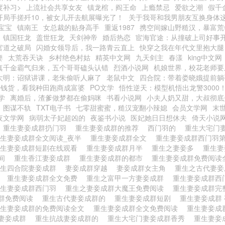
度补习>
上流社会共享女友
镇龙棺，阎王命
上瘾禁忌
爱欲之潮
假千
开局手搓歼10，被女儿开去航展曝光了！
关于我哥和我男朋友互换身体
宝宝
镇南王
女总裁的贴身高手
重返1987
携空间嫁山野糙汉，暴富荒
镇国狂龙
盖世狂龙
天剑神帝
婚后热恋
宦海官途：从撞破上司好事
官道之破局
闪婚女领导后，我一路青云直上
快穿之我在年代文里抱大腿
妻
太荒吞天诀
乡村绝色村姑
精英中文网
九天剑主
春漾
king中文网
真千金霸气归来，五个哥哥磕头认错
烈酒小说网
机娘世界，校花老师要
大明：诏狱讲课，老朱偷听人麻了
老鼠中文
四合院：带着娄晓娥提前躺
赔钱货，看我种田跑商成富婆
PO文学
悟性逆天：模型机悟出龙警3000
学
离婚后，渣爹做梦都在偷妈咪
书看小说网
小夫人奶又甜，大叔彻底
图谋不轨
TXT电子书
七零甜蜜蜜，糙汉宠翻小辣媳
会员文学网
末
夜文学网
病弱太子妃超凶的
夜鉴书小说
医妃她日日想休夫
倚天小说
重生妻妾成群扔门羽
重生妻妾成群的推荐
西门羽的
重生大宅门
重生妻妾成群全文阅读_夜半
重生妻妾成群全文
重生妻妾成群西门羽
重生妻妾成群短剧在线观看
重生妻妾成群月半
重生之妻妾多
重生
时间
重生香江妻妾成群
重生妻妾成群的都市
重生妻妾成群免费阅
重生四合院妻妾成群
妻妾成群穿越
妻妾成群女主角
重生之古代妻
统
重生妻妾成群全文免费
重生之富甲一方妻妾成群
重生妻妾成群西
重生妻妾成群西门羽
重生之妻妾成群大魔王免费阅读
重生妻妾成群完
群免费阅读
重生古代妻妾成群的
重生妻妾成群短剧
重生妻妾成群
重生妻妾成群的免费阅读全文
重生妻妾成群全文免费阅读
重生妻妾成
妻妾成群
重生抗战妻妾成群的
重生大宅门妻妾成群香秀
重生妻妾