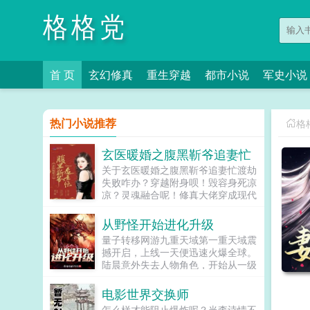
格格党
首 页
玄幻修真
重生穿越
都市小说
军史小说
热门小说推荐
格
玄医暖婚之腹黑靳爷追妻忙
关于玄医暖婚之腹黑靳爷追妻忙渡劫
失败咋办？穿越附身呗！毁容身死凉
凉？灵魂融合呢！修真大佬穿成现代
豪门弃女，从此，一代玄医绽放光
芒，星光璀璨，扶摇直上。医术界，
从野怪开始进化升级
银针刺穴，医世无双玄学界，铁口直
量子转移网游九重天域第一重天域震
断，判人生死商场界，点石成金，叱
撼开启，上线一天便迅速火爆全球。
咤风云武道界，飞花摘叶，吐气伤
陆晨意外失去人物角色，开始从一级
人。原以为报仇找真相，解开不解之
豺狼人进化升级？击杀更多物种，获
谜是一场孤军奋战，却没想有人冲锋
得新天赋！获得天赋碎片，提升天赋
电影世界交换师
在前，鞍前马后。原以为流血不流
等级！前缀品质提升，普通的，强壮
泪，冷心冷情修道是一次孤独前行，
怎么样才能阻止爆炸呢？当李诗情不