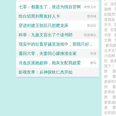
云
深
七零：都重生了，谁还为情自苦啊
闲情几许
巅峰
妃腹黑
给白切黑剑尊发好人卡
楚舟桃
道雄途
升天
穿进封建王朝后只想爬龙床
禁忌症
音
官
科举：九族文盲出了个读书郎
书库
我是猪头
文网
现实中的社畜穿越至游戏中，那我只好享受游戏了!
被骂
点半文
重回六零，夫妻同心爆捶渣全家
单宅说书
仲潜
小说网
狂
夜
冷血反派她超帅，炮灰女配我超爱
栖鸟
我了！
群
影视世界：从神探狄仁杰开始
的
更新
爱吃香菜的丑丑鱼
些
群系
群
妻妾成
著
生民国