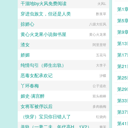
干涸地by火风免费阅读
方小说之类的剧情）...
火风L
第1
穿进虫族文，但还是人类
酢浆草
第5
掠娇心
八级大狂风
第9
黄心火龙果小说御书屋
黄心火龙果
第13
渣女
阿里里呀
娇媚
第17
五花马
纯情勾引（师生出轨）
大李子
第21
恶毒女配承欢记
汐蝶
第25
丫环春梅
公子追欢
第29
媚史·满宫醉
双头棉棒
第33
女将军被俘以后
多肉杨梅
第37
（快穿）宝贝你日错人了
红烧肉
第41
并轨（一妻二夫，年代高H，1V2）
葡芙