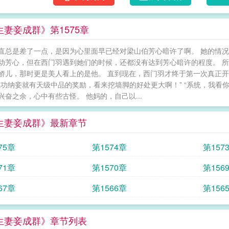
生妻妾成群》第1575章
直总是差了一点，是因为心里面早已经对梁山伯芳心暗许了啊。 她的情况
动芳心，但在西门羽遇到她们的时候，还都没有达到芳心暗许的程度。 所
娇儿，那时更是美人看上的是他。 直到现在，西门羽才终于第一次真正开
成功纳妾就有天级中品的奖励，看来挖墙脚的好处更大啊！” “系统，我看
兴奋之余，心中有些古怪。 他妈的，自己以...
生妻妾成群》最新章节
75章
第1574章
第157
71章
第1570章
第156
67章
第1566章
第156
生妻妾成群》章节列表