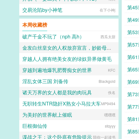
第45
交易沦陷by小神笔
在下小神j
第49
本周收藏榜
第53
破产千金不玩了（nph 高h）
西瓜太甜
第57
金发白丝皇女的人权放弃宣言，妙龄母狗女仆当街被狗操
第61
穿越人人拥有绝美女友的绿奴异界做黄毛
wxwhjdn
第65
穿越到遍地爆乳肥臀痴女的世界
神中不二
KFC
淫乱女体三国 刘备传
第69
Blackgold
诸天万界的女人都是我的肉玩具
佚名
第73
无职转生NTR隐奸X熟女小马拉大车
MP9494
第77
为美好的世界献上催眠
嘿嘿嘿
第81
巨根御仙传
stqyyy
第85
谍战之王：这个卧底有危险提示
陪你一起读书