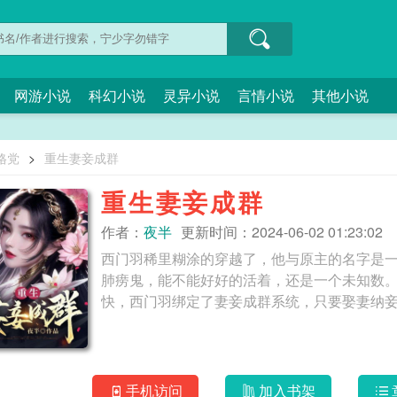
网游小说
科幻小说
灵异小说
言情小说
其他小说
格党
>
重生妻妾成群
重生妻妾成群
作者：
夜半
更新时间：2024-06-02 01:23:02
西门羽稀里糊涂的穿越了，他与原主的名字是
肺痨鬼，能不能好好的活着，还是一个未知数
手机访问
加入书架