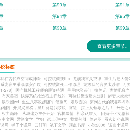
章
第90章
第91章
章
第94章
第95章
章
第98章
第99章
查看更多章节...
小说标签
后我在古代靠空间成神医
可控核聚变ttm
龙族我言灵戒律
重生后把大佬勾
之系统宿主灌溉临安百度
可控核聚变工作原理
龙族我的言灵太沙雕
万
-278)
医疗机械工程师的薪资待遇
星星继承者们
擒美记
离婚吧真当
有家美宿
快穿系统改造宿主样貌的
可控核聚变爆火短剧
娇妻火辣辣
娱乐圈yxl
重生八零改嫁随军 笔趣阁
娱乐圈的
穿到古代的我靠科举
ag地图
开局揭皇榜，皇后竟是我亲娘
官途，搭上女领导之后！
升迁之
权力巅峰：从城建办主任开始
官梯险情
相亲认错人，闪婚千亿女总裁
八中文网
爱尚文学
学姐
恋上你中文
蓄意勾引
笔迷阁
看玄幻小说网
小说网
锤子小说网
云轩阁
笔下文学
顶点书库
小说2008
诺言小说网