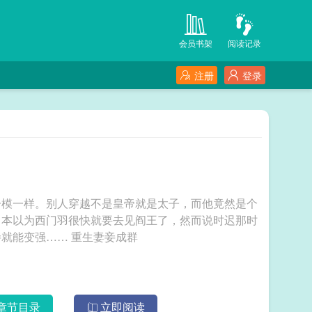
会员书架
阅读记录
注册
登录
一模一样。别人穿越不是皇帝就是太子，而他竟然是个
。本以为西门羽很快就要去见阎王了，然而说时迟那时
快，西门羽绑定了妻妾成群系统，只要娶妻纳妾就能变强…… 重生妻妾成群
章节目录
立即阅读