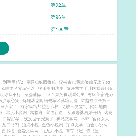
第92章
第96章
第100章
到手里1V2
星际归航回收船
穿书古代我靠修仙无敌了txt
界催眠绝区零调制器
娱乐圈的功用
综漫留学千叶的我兼职光
没你我不行
怪盗基德1412全集免费观看公主
有家美宿是做
帝少放心宠
锦鲤幼崽随妈去军区苏糖动漫
穿越被夺舍第三
种田发家了
有家民宿加盟怎么样
龙族言灵签到
网站地图
路
零度小说网
格格党
官道征途：从跟老婆离婚开始
诸葛
二嫁好孕，残疾世子宠疯了
神站文学网
不乖
官路女人
九二书阁
顶点小说
金色小说网
顶点文学
百合小说网
百书楼
喜爱文学网
九九九小说
有草书屋
笔书屋