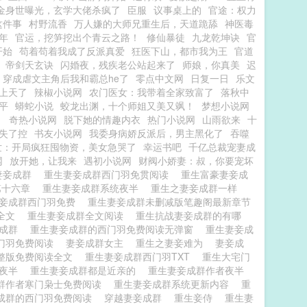
金身世曝光，玄学大佬杀疯了
臣服
议事桌上的
官途：权力
这件事
村野流香
万人嫌的大师兄重生后，天道跪舔
神医毒
年
官运，挖笋挖出个青云之路！
修仙暴徒
九龙乾坤诀
官
开始
苟着苟着我成了反派真爱
狂医下山，都市我为王
官道
帝剑天玄诀
闪婚夜，残疾老公站起来了
师娘，你真美
迟
穿成虐文主角后我和霸总he了
零点中文网
日复一日
乐文
上天了
辣椒小说网
农门医女：我带着全家致富了
落秋中
平
蟒蛇小说
蛟龙出渊，十个师姐又美又飒！
梦想小说网
！
奇热小说网
脱下她的情趣内衣
热门小说网
山雨欲来
十
失了控
书友小说网
我委身病娇反派后，男主黑化了
吞噬
世：开局疯狂囤物资，美女急哭了
幸运书吧
千亿总裁宠妻成
网
放开她，让我来
遇初小说网
财阀小娇妻：叔，你要宠坏
妻妾成群
重生妻妾成群西门羽免贯阅读
重生富豪妻妾成
第十六章
重生妻妾成群系统夜半
重生之妻妾成群一样
妻妾成群西门羽免费
重生妻妾成群未删减版笔趣阁最新章节
读全文
重生妻妾成群全文阅读
重生抗战妻妾成群的有哪
妾成群
重生妻妾成群的西门羽免费阅读无弹窗
重生妻妾成
门羽免费阅读
妻妾成群女主
重生之妻妾难为
妻妾成
整版免费阅读全文
重生妻妾成群西门羽TXT
重生大宅门
 夜半
重生妻妾成群都是近亲的
重生妻妾成群作者夜半
群作者寒门枭士免费阅读
重生妻妾成群系统更新内容
重
成群的西门羽免费阅读
穿越妻妾成群
重生妾侍
重生妻