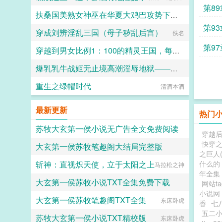
第89
扶桑国美熟女神巫在华夏大鸡巴攻势下被肏到淫叫连连并堕为巨根臭小鬼的受孕母猪娇妻
第93
穿成刘辨淫乱三国（母子秽乱后宫）
赤夜红莲
佚名
第97
穿越到男女比例1：100的精灵王国，每天快乐做爱
爆乳乳牛战姬无止境高潮淫辱地狱——超根怪人编
色琴大师
重生之绿帽时代
清酒本酒
雷水剑
最新更新
热门
苏牧大玄第一侯小说无广告全文免费阅读
穿越
快穿
大玄第一侯苏牧笔趣阁大结局完整版
东床卧虎
之巨人(1
斩神：直视炽天使，立于太阳之上
什么的
马拉松之神
东床卧虎
年全集
大玄第一侯苏牧小说TXT全集免费下载
网站t
小说网
大玄第一侯苏牧笔趣阁TXT全集
东床卧虎
东床卧虎
香
七
五二
苏牧大玄第一侯小说TXT精校版
东床卧虎