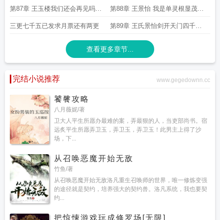
问第一更
第87章 王玉楼我们还会再见吗第
第88章 王景怡 我是单灵根显茂你
二更
知道的第三更
三更七千五已发求月票还有两更
第89章 王氏景怡剑开天门四千字
日更一万二求月票
查看更多章节...
完结小说推荐
www.gegedownn.cc
饕餮攻略
八月薇妮/著
卫大人平生所愿办最难的案，弄最狠的人，当吏部尚书。宿
远炙平生所愿弄卫玉，弄卫玉，弄卫玉！此男主上得了沙
场，下...
从召唤恶魔开始无敌
竹鱼/著
从召唤恶魔开始无敌洛凡重生召唤师的世界，唯一修炼变强
的途径就是契约，培养强大的契约兽。洛凡系统，我也要契
约...
把惊悚游戏玩成修罗场[无限]