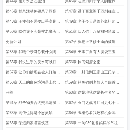
十几年后了
第44章 覆舟水是苍生泪
第45章 在伟力归于个人的世界中
方法论认识论的哲学创新简陋的可
第46章 秒杀活动你要杀了顾客
第47章 进了百宝阁千万别往左边
怜
看
第48章 玉楼都不需要出手高见就
第49章 老子今天是给莽象祖师面
低下了嚣张的头
子
第50章 咦你该不会是被老魔头夺
第51章 沃入你十八辈祖宗黑幕肯
舍了吧
定有黑幕
更新计划
第52章 就把正常修士逼的被迫与
劫修共舞
第53章 我嘞个亲哥你装什么啊
第54章 出事了自有大脑袋王玉楼
负责
第55章 我洗过手的灵水可以打包
第56章 惊闻紫府之密
带走吗
第57章 让你们捞现在被人打脸了
第58章 一封信到王家山王氏杀神
还手都还不了
再出山
第58章 天上的白色惊鸿是上代王
第59章 钓鱼钓到老情人再回首已
氏天才的豪情
百年身
开算
第60章 这是地狱这是长生者的养
殖场日更8000求月票
第61章 战争物资合约交易清溪坊
第62章 灭门之战将启日更七千五
赛马盛会
求月票
第63章 高低也得是个恩灵馅
第64章 玉楼你看我还有机会吗
第65章 荣远归家谨言筑基
第66章 一句039爸爸妈妈爷爷祖师