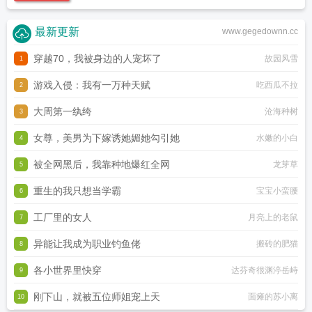
最新更新
www.gegedownn.cc
穿越70，我被身边的人宠坏了
故园风雪
1
游戏入侵：我有一万种天赋
吃西瓜不拉
2
大周第一纨绔
沧海种树
3
女尊，美男为下嫁诱她媚她勾引她
水嫩的小白
4
被全网黑后，我靠种地爆红全网
龙芽草
5
重生的我只想当学霸
宝宝小蛮腰
6
工厂里的女人
月亮上的老鼠
7
异能让我成为职业钓鱼佬
搬砖的肥猫
8
各小世界里快穿
达芬奇很渊渟岳峙
9
刚下山，就被五位师姐宠上天
面瘫的苏小离
10