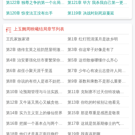
第122章 独尊之争的第一个出局者
第121章 毕方 我杀我自己第一更晚
玉阙主角多少章成金丹
上玉阙百度百科
上玉阙TXT八零电子书
上玉阙女主
上
玉阙男主有几个女人
上玉阙人物介绍
上玉阙无防盗无错笔趣阁
上玉阙无弹窗笔
法王九千字求月票
上还有一更
第120章 惊变法王没有出手
第119章 决战时刻死寂蔓延
趣阁
上玉阙 笔趣阁
上玉阙TXT免费全本
上玉阙手打无错字版
上玉阙全文免费
阅读最新章节
上玉阙免费阅读无弹窗
上玉阙无错版
上玉阙修炼等级
上玉阙无
弹窗免费阅读
上玉阙全文免费阅读正版
上玉阙多少字
上玉阙笔趣阁无弹窗
上
上玉阙周映曦结局
章节列表
玉阙 百度
上玉阙无错手打
上玉阙无防盗
上玉阙王显周
上玉阙TXT百度免费阅
王氏家族家谱
第1章 红灯照清溪月是故乡明
读
上玉阙剧情介绍
上玉阙免费阅读软件
上玉阙境界划分
上玉阙在线阅读
上玉
阙林樱最后去哪了
上玉阙讲的什么故事
上玉阙百度
上玉阙莽象番外
上玉阙无
第2章 德传玄英之祖韵慧显明澈之
第3章 你这辈子好像是有了
防盗笔趣阁
上玉阙 百科
上玉阙全文免费阅读
上玉阙笔趣阁无防盗
上玉阙百度
百科女主
上玉阙王玉楼人物介绍
上玉阙全文阅读
上玉阙女主角有几个
上玉阙
佳材
第4章 治安要强化坊市要繁荣你滴
第5章 这些散修哪懂什么齐心
几个女主
明白
第6章 叔侄小聚天涯千里遥
第7章 少年心有凌云志曾许人间第
一流
第8章 你说的有些人是谁不妨把话
第9章 基数和乘数不是那么重要重
说明白
要的是转化率
第10章 论预期管理与斗法实践的
第11章 克制赛不过天但特攻确实
结合
能帮你神仙
第12章 又牛逼又黑心又贼贪他不
第13章 你吃的时候别让他看见
成功谁成功
第14章 实力主义至上的修仙世界
第15章 那是尊重是感恩是敬畏
第16章 把握一个基本点与两个核
第17章 这就是筑基期修士的气魄
心
吗
第18章 他们才是真正面目狰狞的
第19章 我真该死啊