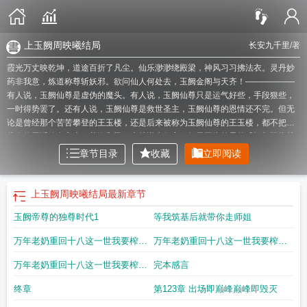
上玉阙周映曦结局
长安九千里
/著
霞光万丈映乾坤，道途百折了凡尘。仙乐渺渺绕殿梁，神风习习拂法衣。灵丹妙
药非我意，炼道称尊斩妖邪。欲问仙人何处去，玉阙金阁与天齐！——————
有人说，玉阙仙尊是虚伪的魔头。有人说，玉阙仙尊只是运气好些，手段狠些，
一时得势罢了。还有人说，玉阙仙尊是救世圣主，玉阙仙尊的恩情还不完。但无
论是曾经那个苦苦攀登的王玉楼，还是后来被称为玉阙仙尊的王玉楼，都不把这
些人的屁话放在心上。苦海翻腾，本就逆水行舟。如果因为外界的质疑与阻挠就
停下脚步，又怎能到达彼岸？仙路遥遥，当砥砺前行！道途多荈，当志如铁石！
章节目录
收藏
立即阅读
唯如此，方可上玉阙、履金阁，以大气魄证万世果！——————【非套路】
【无系统】【不小白】【经济、战力系统绝对不崩】【全新斗法体系】
上玉阙周
映曦结局
上玉阙贴吧
上玉阙免费阅读全文
上玉阙精校
上玉阙免费阅读
上玉阙
上玉阙周映曦结局
最新章节
无弹窗
上玉阙免费
上玉阙TXT全集
上玉阙TXT
上玉阙王显周后面有没有死
上
玉阙帝尊的独尊时代1
等我筑基后就带你走师姐
玉阙最新章节
上玉阙笔趣阁全文
上玉阙百科百度
上玉阙起点
上玉阙笔趣阁正
版阅读
上玉阙无错
上玉阙笔趣阁无错版
上玉阙白小鱼
上玉阙最新章节 全
万年老奶重回十八这一世我要榨干
万年老奶重回十八这一世我要榨干
本
上玉阙有女主吗
上玉阙笔趣阁
上玉阙无错版免费阅读
上玉阙起点中文网
上
玉阙大结局
上玉阙主角境界划分
上玉阙TXT百度
上玉阙阅读
上玉阙百度全
玉楼三
玉楼二
万年老奶重回十八这一世我要榨干
完本感言
本
上玉阙男主多少老婆
上玉阙怎么样
上玉阙笔趣阁免费阅读
上玉阙全本完结
玉楼一
免费
上玉阙修炼境界划分详解
上玉阙笔趣阁全文阅读
上玉阙王玉楼
上玉阙精
终章
第123章 出场即巅峰巅峰即毁灭
校无错版
上玉阙莽象介绍
上玉阙王玉楼百度百科
上玉阙好看吗
上玉阙大纲
上