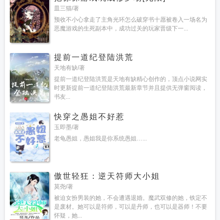
皿三猫/著
预收不小心拿走了主角光环怎么破穿书十愿被卷入一场名为
恶魔游戏的生死副本中，成功过关的玩家晋级下一...
提前一道纪登陆洪荒
天地有缺/著
提前一道纪登陆洪荒是天地有缺精心创作的，顶点小说网实
时更新提前一道纪登陆洪荒最新章节并且提供无弹窗阅读，
书友...
快穿之愚姐不好惹
玉即墨/著
老龟愚姐，愚姐我是你系统愚姐…...
傲世轻狂：逆天符师大小姐
莫尧/著
被迫女扮男装的她，不会遭遇退婚。魔武双修的她，铁定不
是废材。她可以是符师，可以是丹师，也可以是器师！不要
怀疑，她...