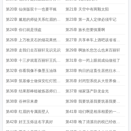
恶人
第20章 仙侠版双十一也要平账
第21章 天空中有两颗太阳
第22章 尴尬的师徒关系红眉的神
第23章 第一真人定律必须牢记
秘之处
第24章 你们就是强盗
第25章 族长您要慎重啊
第26章 上万枚灵石的烟花果然漂
第27章 共享单车上酒吧该省省该
亮
花花
第28章 走我们去百丽轩见识见识
第29章 啊族长您怎么也来百丽轩
第30章 十三岁就逛百丽轩王氏后
第31章 你一闭上眼就成仙做祖了
继有人
第32章 你看我像不像墨玉油珠
第33章 狗日的这畜生居然往水里
兑水
第34章 筑基修士做保安红灯照的
第35章 封闭型系统从大世界偷走
恩情还不完
了太多质量
第36章 结果那棒槌被炼器师们当
第37章 倾家荡产卧龙金光
笑话传了几千几万年
第38章 谷神宗来袭
第39章 我要筑基我要筑基我要筑
基
第40章 红眉的专属面壁人
第41章 咱们啊是相亲相爱的一家
人
第42章 好王玉烁这名字真好
第43章 晚了清溪坊的税已经收到