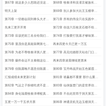
039我要事业就要拱手让人
第67章 就这多少人想跪还没这门
第68章 牧春泽和吴谨言被族长砍
子呢
得连脚后跟都没有了
明天上架
第69章 别人参加大比王玉楼举行
大比第一更开始热身
第70章 一切都会回到拳头大才是
第71章 所有的伟业只在实践中创
硬道理的点上第二更渐入佳境
造第三更手拿把掐
先来三更开开胃
第72章 你连六百枚灵石都不给我
第四更码道小成
第73章 应该把前三名全给我们王
第74章 打脸要打筑基才够味第六
氏的人第五更日万拿下码道大成
更码道大圆满
第75章 显茂你是真能装啊第七更
再来四更今天已更一万五
我意凌云
第76章 为老不尊牧春泽第八更我
第77章 高见结婚那天站在门口听
还能继续写
镇守修士教小妾道法第九更票来
第78章 爆炸命运不太眷顾这位母
再来四章凌晨继续更票来
亲第十更我还要写
第79章 但陈露晚不愿意但陈露晚
第80章 宝丹终战开始五色紫霞气
不接受第十一更我还在码字
第十二更极限了
汇报成绩未来更新计划
第81章 谁赢都不重要 那什么重要
第一更
第82章 气运之子扮猪吃虎不是有
第83章 仙侠版楚门的是世界但玉
大修士在编剧本第二更
楼是楚门第三更
第84章 身化瑞鹿牧春泽缚蛟真人
第85章 不在此世而于洞天第五更
盘云间第四更
日更一万一千五求月票
五更一万一千五求月票
第86章 神通灵机无边玉楼洞天八