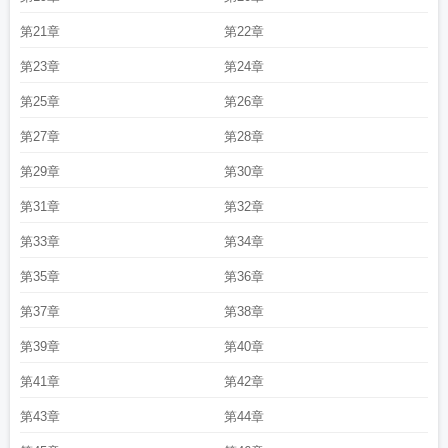
第21章
第22章
第23章
第24章
第25章
第26章
第27章
第28章
第29章
第30章
第31章
第32章
第33章
第34章
第35章
第36章
第37章
第38章
第39章
第40章
第41章
第42章
第43章
第44章