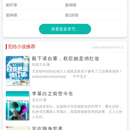
第97章
第98章
第99章
第100章
查看更多章节...
完结小说推荐
www.gegedownn.cc
殿下请自重，权臣她是俏红妆
阿湛不在/著
天贤朝年轻的右相大人竟然是靠老子爹死了之后继承来的？
ampampbrampampgt 平平无才，...
李慕白之前世今生
见文白/著
作品讲述李白，在超级月亮灵猫助攻的作用下，重生还阳，
化身演艺圈新人李慕白，闯荡美丽新世界的故事。主人公的
人生经...
宅在随身世界