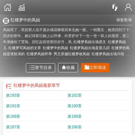
红楼梦中的凤姐
惊蛰里
/著
凤姐死了，死前那人也不愿从烟花柳巷回来见她一眼。一朝重生，她竟回到了十
四岁的那年。她记得那日她上山拜佛，向菩萨许下一生一世一双人的愿望，第二
年便嫁给了贾琏。回忆起前世那些岁月，凤..
红楼梦凤姐出场原文
红楼梦凤姐
儿
红楼梦写凤姐的文章
红楼梦中的凤姐
红楼梦凤姐出场是第几回
红楼梦的凤
姐是谁扮演的
红楼梦凤姐怀孕
男主穿越红楼梦收凤姐
红楼梦凤姐出场片段
红
楼梦中凤姐的结局是什么
红楼梦凤姐害命
红楼梦中凤姐
红楼梦中凤姐的身
份
红楼梦里凤姐出场的好词好句
章节目录
收藏
立即阅读
红楼梦中的凤姐
最新章节
第193章
第192章
第191章
第190章
第189章
第188章
第187章
第186章