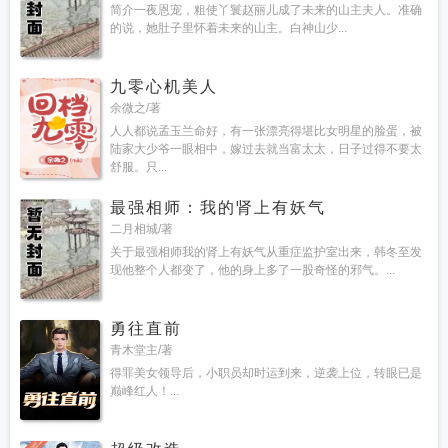
简介一夜恩宠，粗使丫鬟赵丽儿成了未来的山主夫人。准确
的说，她肚子里怀着未来的山主。白神山少...
九零心机美人
余微之/著
人人都说孟玉兰命好，有一张漂亮得堪比女明星的脸蛋，被
陆家大少爷一眼相中，嫁过去就当富太太，日子过得不要太
舒服。只...
最强相师：我的肾上有妖气
二月相城/著
关于最强相师我的肾上有妖气从重症监护室出来，韩冬至发
现他整个人都变了，他的身上多了一股奇怪的邪气。...
勇往直前
青木堂主/著
得罪美女领导后，小职员却时运到来，逆袭上位，转眼已是
巅峰红人！...