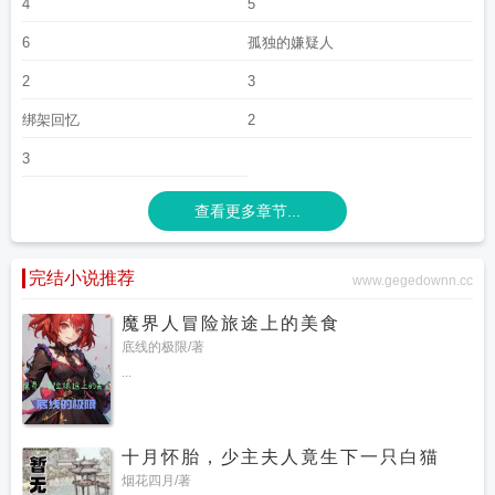
4
5
6
孤独的嫌疑人
2
3
绑架回忆
2
3
查看更多章节...
完结小说推荐
www.gegedownn.cc
魔界人冒险旅途上的美食
底线的极限/著
...
十月怀胎，少主夫人竟生下一只白猫
烟花四月/著