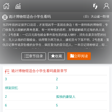
诡计博物馆适合小学生看吗
（日）大山诚一郎
/著
当25年前的证据开口说话，才发现凶手一直就在身边！有一座特殊的博物馆，专
门收集无人能解的离奇悬案。有一对奇怪的搭档，发誓破解瞒天过海的杀人诡
计。1号悬案：一亿日元面包赎金事件面包里的骇人钢针，消失在废弃别墅的社
长，无人认领的巨额赎金。动用警力两万余人，嫌犯至今下落不明。2号悬案：复
仇日记事件诡异坠楼的女学生，疯狂复仇的昔日恋人。一本日记堪称铁证，却在
数十年后重现端倪。3号悬案：交换杀人事件参与交换杀人的凶手之一突然毙命，
共犯仍藏匿于茫茫人海。想要结案，就得发现连结两人之间那条看不见的线……4
章节目录
收藏
立即阅读
号悬案：世田谷区灭门事件汽油和大火，氰化钾和红茶，还有三具面目全非的尸
体。嫌疑人本是传言中的神秘男人，直到疑点突然指向当年年仅5岁的女孩。5号
悬案：河畔第二次杀人事件同样的弃尸地点、同样的凶器、同样位置的血迹、同
诡计博物馆适合小学生看吗
最新章节
样年龄的被害人！数十年前的骇人惨案重现，是有人恶意模仿，还是凶手再次挑
3
2
衅？
诡计博物馆epub
诡计博物馆txt
诡计博物馆好看吗
诡计博物馆剧本杀三个
密室
诡计博物馆2
诡计博物馆2在线阅读
诡计博物馆TXT
诡计博物馆适合小学
绑架回忆
3
生看吗
诡计博物馆电视剧
诡计博物馆有后续吗
诡计博物馆剧本杀复盘
诡计博
物馆三重密室手法
诡计博物馆复盘
诡计博物馆3死之绊
诡计博物馆在线阅读
诡
2
孤独的嫌疑人
计博物馆改编的日剧叫什么
诡计博物馆绯色冴子年龄
诡计博物馆 豆瓣
诡计博
物馆是本格推理吗
诡计博物馆大山诚一郎
诡计博物馆经典语录
诡计博物馆3什
6
5
么时候
诡计博物馆TXT免费
诡计博物馆绯色冴子身世
诡计博物馆简介
诡计博