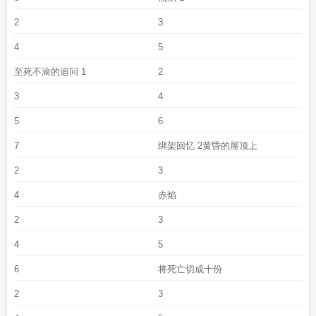
2
3
4
5
至死不渝的追问 1
2
3
4
5
6
7
绑架回忆 2黄昏的屋顶上
2
3
4
赤焰
2
3
4
5
6
将死亡切成十份
2
3