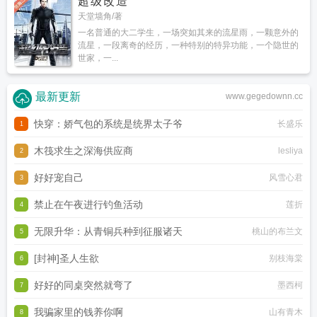
超级改造
天堂墙角/著
一名普通的大二学生，一场突如其来的流星雨，一颗意外的
流星，一段离奇的经历，一种特别的特异功能，一个隐世的
世家，一...
最新更新
www.gegedownn.cc
快穿：娇气包的系统是统界太子爷
长盛乐
1
木筏求生之深海供应商
lesliya
2
好好宠自己
风雪心君
3
禁止在午夜进行钓鱼活动
莲折
4
无限升华：从青铜兵种到征服诸天
桃山的布兰文
5
[封神]圣人生欲
别枝海棠
6
好好的同桌突然就弯了
墨西柯
7
我骗家里的钱养你啊
山有青木
8