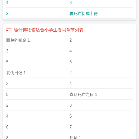
4
3
物馆主要内容
诡计博物馆复仇日记
诡计博物馆剧本杀跨国的三重密室
诡计博物
馆3
诡计博物馆豆瓣
诡计博物馆面包的赎金
诡计博物馆讲的什么
诡计博物馆适
2
将死亡切成十份
合初中生看吗
诡计博物馆 日剧
诡计博物馆适合小学生看吗
章节列表
面包的赎金 1
2
3
4
5
6
复仇日记 1
2
3
4
5
直到死亡之日 1
2
3
4
5
6
7
8
烈焰 1